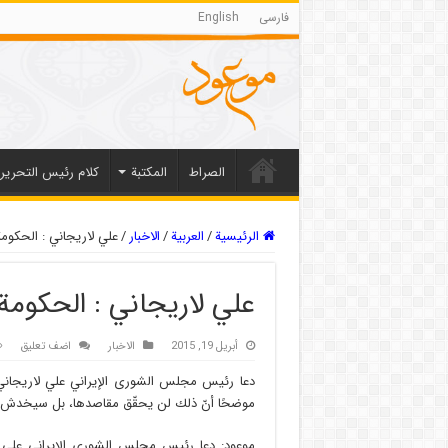
فارسی
English
الصراط
المکتبة
كلام رئيس التحرير
الرئيسية
/
العربیة
/
الاخبار
/
علي لاريجاني : الحكومة ا
علي لاريجاني : الحكومة ا
أبريل 19, 2015
الاخبار
اضف تعليق
دعا رئيس مجلس الشورى الإيراني علي لاريجاني 
موضحًا أنّ ذلك لن يحقّق مقاصدها، بل سيخدش مك
موعود: دعا رئيس مجلس الشورى الإيراني علي ل