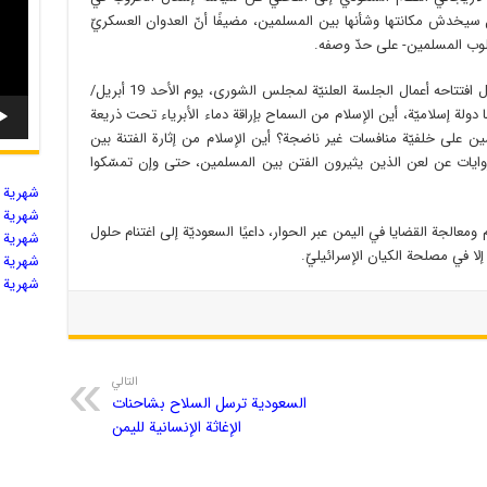
 سيخدش مكانتها وشأنها بين المسلمين، مضيفًا أنّ العدوان العسكريّ
قلوب المسلمين- على حدّ وصفه.
ونقل موقع قناة العالم الإخباريّ عن لاريجاني، خلال افتتاحه أعمال الجلسة العلنيّة لمجلس الشورى، يوم الأحد 19 أبريل/
زعم أنّها دولة إسلاميّة، أين الإسلام من السماح بإراقة دماء الأبرياء تحت ذريعة
ن على خلفيّة منافسات غير ناضجة؟ أين الإسلام من إثارة الفتنة بين
وايات عن لعن الذين يثيرون الفتن بين المسلمين، حتى وإن تمسّكوا
شهریة ال
شهریة ال
م ومعالجة القضايا في اليمن عبر الحوار، داعيًا السعوديّة إلى اغتنام حلول
شهریة ال
لا في مصلحة الكيان الإسرائيليّ.
شهریة ال
شهریة ال
التالي
السعودية ترسل السلاح بشاحنات
الإغاثة الإنسانية لليمن