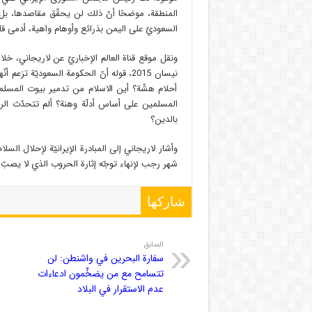
المنطقة، موضحًا أنّ ذلك لن يحقّق مقاصدها، بل
السعوديّ على اليمن بذرائع وأوهام واهية، أدمى 
نيسان 2015، قوله أنّ الحكومة السعوديّة ت
أحلام هشّة؟ أين الاسلام من تدمير بيوت المسلمي
المسلمين على أساس أدلّة وهنة؟ ألم تتحدّث الر
بالدين؟
وأشار لاريجاني إلى المبادرة الإيرانيّة لإحلال السلا
شهر رجب لإنهاء توجّه إثارة الحروب الذي لا يصبّ إ
شاركها
السابق
سفارة البحرين في واشنطن: لن
تتسامح مع من يضخِّمون ادعاءات
عدم الاستقرار في البلاد