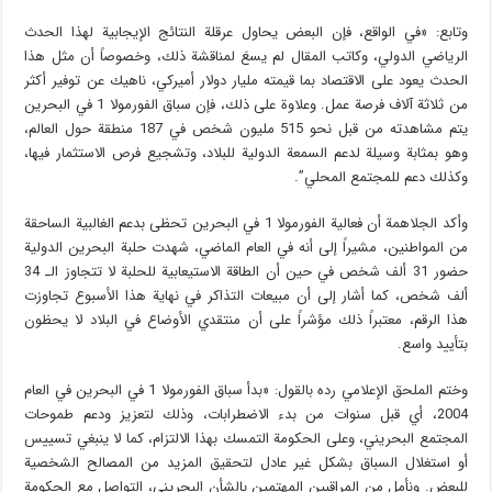
وتابع: «في الواقع، فإن البعض يحاول عرقلة النتائج الإيجابية لهذا الحدث
الرياضي الدولي، وكاتب المقال لم يسعَ لمناقشة ذلك، وخصوصاً أن مثل هذا
الحدث يعود على الاقتصاد بما قيمته مليار دولار أميركي، ناهيك عن توفير أكثر
من ثلاثة آلاف فرصة عمل. وعلاوة على ذلك، فإن سباق الفورمولا 1 في البحرين
يتم مشاهدته من قبل نحو 515 مليون شخص في 187 منطقة حول العالم،
وهو بمثابة وسيلة لدعم السمعة الدولية للبلاد، وتشجيع فرص الاستثمار فيها،
وكذلك دعم للمجتمع المحلي”.
وأكد الجلاهمة أن فعالية الفورمولا 1 في البحرين تحظى بدعم الغالبية الساحقة
من المواطنين، مشيراً إلى أنه في العام الماضي، شهدت حلبة البحرين الدولية
حضور 31 ألف شخص في حين أن الطاقة الاستيعابية للحلبة لا تتجاوز الـ 34
ألف شخص، كما أشار إلى أن مبيعات التذاكر في نهاية هذا الأسبوع تجاوزت
هذا الرقم، معتبراً ذلك مؤشراً على أن منتقدي الأوضاع في البلاد لا يحظون
بتأييد واسع.
وختم الملحق الإعلامي رده بالقول: «بدأ سباق الفورمولا 1 في البحرين في العام
2004، أي قبل سنوات من بدء الاضطرابات، وذلك لتعزيز ودعم طموحات
المجتمع البحريني، وعلى الحكومة التمسك بهذا الالتزام، كما لا ينبغي تسييس
أو استغلال السباق بشكل غير عادل لتحقيق المزيد من المصالح الشخصية
للبعض. ونأمل من المراقبين المهتمين بالشأن البحريني، التواصل مع الحكومة