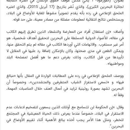
بعنوان: (الفورمولا- 1 يأتي عكس موقف حقوق الإنسان في الفترة السابقة
لجائزة البحرين الكبرى)، والذي نُشر بتاريخ (17 أبريل 2015)، والذي اعتبره
الملحق الإعلامي في رده بأنه يقدم تصويراً مشوهاً للغاية للأوضاع في البلاد،
ويستخلص نتائج انتقائية لمعلومات مضللة من مصادر معينة، على حد قوله.
وأضاف: «إن استغلال أفراد من المعارضة والنشطاء الذين تطرق إليهم الكاتب
في مقاله، للأضواء الدولية المسلطة على البحرين لتحقيق أهداف شخصية، هو
أمر غير مستغرب. والاتهامات التي أوردها الكاتب في مقاله لم يتم التحقق منها،
ويمكن الطعن في مدى صحتها، وكان بالإمكان إضافة رد عليها في المقابل لا
تأييدها من قبل الكاتب، وذلك بغرض دعم ما هو أفضل لمصلحة البلد
ومواطنيها».
ووصف الملحق الإعلامي في رده على المطالبات الواردة في المقال بأنها «مبالغ
فيها» و «تسعى لاستفزاز الشباب المتطرفين والمتشددين»، وخصوصاً أن
البحرين تشهد بصورة روتينية تزايد في أعمال العنف خلال المناسبات المهمة،
وفقاً له.
وقال: «إن الحكومة لن تتسامح مع أولئك الذين يسعون لتضخيم ادعاءات عدم
الاستقرار في البلاد، خصوصاً عندما يعرض ذلك الحياة المعيشية في المجتمع
للخطر، ومثل هذا الأمر يجب أخذه ببالغ الأهمية أثناء تقييم الأوضاع في
البحرين”.