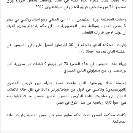
دام وقعت عقب مباراة لكرة القدم في ستاد بورسعيد (شمال شرق) وراح
ضحيتها 74 من مشجعي فريق الاهلي في شباط/فبراير 2012.
واحالت المحكمة اوراق المتهمين ال 11 الى المفتي وهو اجراء روتيني في مصر
اذ يقضي القانون بموافقة مفتي الجمهورية على اي حكم بالاعدام وجرى العرف
ان يؤيد الاخير قرارات القضاء.
وقررت المحكمة النطق بالحكم في 30 ايار/مايو المقبل على باقي المتهمين في
القضية البالغ عددهم اجمالا 73.
ويبلغ عدد المتهمين في هذه القضية 73 من بينهم 9 قيادات من مديرية أمن
بورسعيد، و3 من مسؤولي النادي المصري.
ومأساة ستاد بورسعيد التي وقعت عقب مباراة بين فريقي المصري
(البورسعيدي) والاهلي في الاول من شباط/فبراير 2012 في ظل حالة الانفلات
الامني التي صاحبت اطاحة الرئيس المصري الاسبق حسني مبارك قبلها بعام
هي اسوأ كارثة رياضية من هذا النوع في مصر.
وكانت محكمة النقض الغت حكم سابق صدر في نفس القضية وقررت اعادة
المحاكمة.