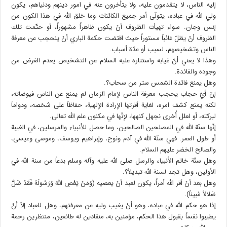
إليه الناس، لا يتقدمون عليه، ولا يتأخرون عنه في امور دينهم ودنياهم، يكون
ولي الله في عباده، يتولّى أمر جميع الكائنات وما خلق الله في هذا الكون من
إنس وجان. سواء تهيأت الظروف أنْ يكون ظاهراً مشهوراً، أو حتّمت تلك
الظروف أنْ يظلّ غائباً مستوراً حيث اقتضت حكمة الباري أنْ ينحجب عن معرفة
الناس وتشخيصهم، لسبب أو عدّة أسباب.
وهذا لا يعني أنّ غيابه واستتاره عليه السلام عن التشخيص يعدم الغرض من
وجوده والفائدة.
وهل يمنع فائدة الشمس ستر من سحاب؟.
إنّ أيّ حجاب يحجب معرفة الناس لإمام الزمان لم يمنع عن الناس فيوضاته،
لكنه يمنع كشف امره، لغاية أقرتها الإرادة الإلهية، حفاظاً على شخصه، ودواماً
لبركته، أو لعلل أُخرى نجهل كنهها، لإنّها في مكنون علم الله تعالى.
إنّها سنّة الله في المصلحين الصالحين، وما حصل للأنبياء والمرسلين، في الغيبة
أو طول العمر. فهي سنّة الله في آدم ونوح، وإبراهيم ويوسف، وموسى وعيسى،
والصالح الخضر عليهم السلام.
وهل سنّة خاتم الأنبياء والرسل صلى الله عليه وآله وسلم بدعاً من سنة الله في
الأولين، وهل تجد لسنة الله تبديلاً؟.
وهل بعد أنْ أقر الله أمراً، يكون لعبد أنْ يعصيه (وَمَنْ يَعْصِ اللَّهَ وَرَسُولَهُ فَقَدْ ضَلَّ
ضَلالاً مُبيناً).
إذا هو حكم الله في عباده، وهو أنْ يغيب وليه عن معرفتهم، وهل للعباد إلاّ أنْ
يطيبوا نفساً بقبول هذا الحكم، مؤمنين به، منقادين له طائعين، منتظرين رحمة