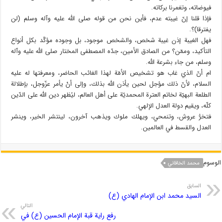
فيوضاته، وتغمرنا بركاته.
فإذا قلنا إنّ غيبته عدم، فأين نحن من قوله صلى الله عليه وآله وسلم (لن
يفترقا)؟.
فهل الغيبة إذن غيبة شخص، والشخص موجود، بل وجوده مؤكّد بكل أنواع
التأكيد، وممّن؟ من الصادق الأمين، جدّه المصطفى المختار صلى الله عليه وآله
وسلم، من جاء بشرعة الله.
ام أنّ الذي غاب هو تشخيص الأمّة لهذا الغائب الحاضر، ومعرفتها له عليه
السلام، لأنّ ذلك مؤجل لحين يأذن الله بذلك، وإلى أنْ يأمر عزّوجل، بإطلالة
الطلعة البهيّة لخاتم العترة المحمديّة على أهل العالم، ليُظهر دين الله على الدّين
كلّه، ويقيم دولة العدل الإلهي.
فتخرُّ عروش، وتنمحي، ويهلك ملوك ويذهب آخرون، لينتشر الخير، وينشر
العدل والقسط في العالمين.
الوسوم
محمد الخاقاني
السابق
السيد محمد ابن الإمام الهادي (ع)
التالي
رفع راية قبة الإمام الحسين (ع) في