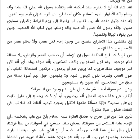
من الله وبركات.
لقد شاء الله أنْ لا ينفرط عقد أحكمه الله، وتقلّده رسول الله صلى الله عليه وآله
وسلم وآله الأطهار عليهم السلام. فكان أمانة في عنق الرسالة إلى قيام يوم الدين.
إنّه عقد وثيق عقده الله بين ثقلين لن يفترقا إلى يوم القيامة واقتران سماوي
متين، وثقّه رسول الله صلى الله عليه وآله وسلم، بين كتاب الله المجيد، وبين
من يتولاه تبياناً وتفصيلاً.
إنّ مقتضى هذا الاقتران يفصح عن وجود إمام لكل عصر، وألاّ يخلو عصر من
الأعصار من هذا الإمام.
من كل ذلك، فإنّ الحكمة تقول إنّ الإمام، أي صاحب العصر والزمان، _لا محالة
قائم موجود_ رغم قول المتقولين وادّعاء المدّعين، بأنّه سوف يولد، أي أنّه الآن
غير موجود، متظاهرين، كما يرون هم أو يزعمون، مردّدين استحالة الغياب، أو
طول العمر، وغيرها بقول لايعون كنهه، ولا يفهمون، فهل لهم أسوة بسنة من
سبق من الصالحين، أفلا يعون ولا يستوعبون.
وهل عدم معرفة أحد لبشر ما، دليل على عدم وجود من لا يعرفه؟.
أيكفي في هذا مجرّد التقول أفلا يبصرون، أو أنّ ذلك يحتاج إلى دليل ثابت
وبرهان سديد؟ فإنهّا مسألة عقدية لاتقبل بمجرد ترديد ألفاظ قد تتلاشى في
الفضاء فتكون هباءً منثوراً.
فأين هذا من قول صرّح به صادق العترة عليه السلام بأنّ من غاب بشخصه _أي
الإمام عليه السلام_ عن معرفتنا، يعيش بيننا، يمشي في أسواقنا، بل يطأ فرشنا،
فهل يقال لمثل هذا الشخص بأنه غائب، أو أنّ الذي غاب هو معرفتنا لمبارك
شخصه، وتمييزه من بين الناس بأنّه هو مهديّ هذه الأُمّة لا غيره، من تشملنا