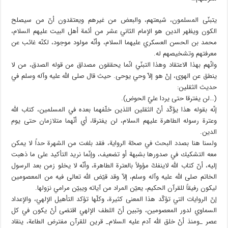
يتبنّى المسلمون، شيعتهم، والبعض من غيرهم ويعتقدون أنّ من سيصلح
الكون ويظهر الدين هو الإمام الثاني عشر من أئمة أهل البيت عليهم السلام،
محمد بن الحسن العسكري عليهما السلام، وأنّه مولود موجود، لكنّه غائب عن
معرفتهم وتشخيصهم له.
وانّهم بهذا الاعتقاد وهذا التبنّي انّما يحققون مصداق من قوله الصدق، من لا
ينطق عن الهوى، إنْ هو إلاّ وحي يوحى. حيث قال صلى الله عليه وآله وسلم في
حديث الثقلين:
(…لن يفترقا حتى يردا عليّ الحوض).
إنّه بقوله هذا يؤكّد أنّ الثقلين اللذين خلّفهما بعده في المسلمين، كتاب الله
وعترة رسوله الطاهرة عليهم السلام، لن يفترقا، أي أنّهما متلازمان حتى يوم
الدين.
ولسنا هنا بصدد البحث في صحّة الرواية، فقد بلغت من الشهرة حداً لا يمكن
معه التشكيك في صدورها بشبهة أو تضعيف، وإنّما نريد التأكيد على ما ذهبت
إليه، أنّ كتاب الله لاينفكّ مؤولاً بالعترة الطاهرة، وأنّه لا يخلو زمن بعد الرسول
الخاتم صلى الله عليه وآله وسلم، إلاّ وقد قيّض الله تعالى فيه من المعصومين
ليكون رفيقاً للقرآن الحكيم، يعيّن المراد من آياته ويبيّن مرامي نزولها.
إنّ الروايات التي تؤكّد هذا المعنى كثيرة، وكلّها تؤكد التأهيل الإلهي، والإعداد
السماوي لدور المعصومين، وتبين أنّ اللطف الإلهي اقتضى أنْ يكون في كل
عصر _ومنذ أنْ خلق الله آدم عليه السلام_ قرين للقرآن مفترض الطاعة، ينقاد