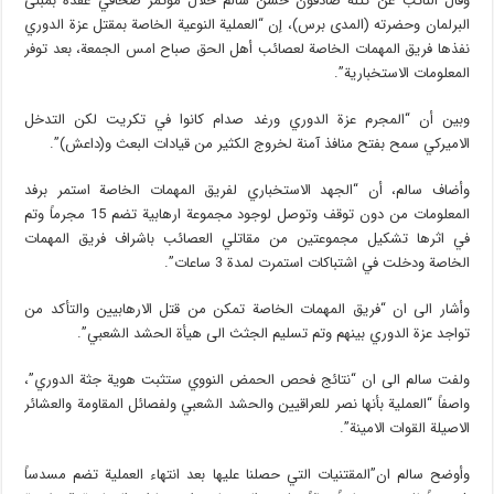
وقال النائب عن كتلة صادقون حسن سالم خلال مؤتمر صحافي عقده بمبنى
البرلمان وحضرته (المدى برس)، إن “العملية النوعية الخاصة بمقتل عزة الدوري
نفذها فريق المهمات الخاصة لعصائب أهل الحق صباح امس الجمعة، بعد توفر
المعلومات الاستخبارية”.
وبين أن “المجرم عزة الدوري ورغد صدام كانوا في تكريت لكن التدخل
الاميركي سمح بفتح منافذ آمنة لخروج الكثير من قيادات البعث و(داعش)”.
وأضاف سالم، أن “الجهد الاستخباري لفريق المهمات الخاصة استمر برفد
المعلومات من دون توقف وتوصل لوجود مجموعة ارهابية تضم 15 مجرماً وتم
في اثرها تشكيل مجموعتين من مقاتلي العصائب باشراف فريق المهمات
الخاصة ودخلت في اشتباكات استمرت لمدة 3 ساعات”.
وأشار الى ان “فريق المهمات الخاصة تمكن من قتل الارهابيين والتأكد من
تواجد عزة الدوري بينهم وتم تسليم الجثث الى هيأة الحشد الشعبي”.
ولفت سالم الى ان “نتائج فحص الحمض النووي ستثبت هوية جثة الدوري”،
واصفاً “العملية بأنها نصر للعراقيين والحشد الشعبي ولفصائل المقاومة والعشائر
الاصيلة القوات الامينة”.
وأوضح سالم ان”المقتنيات التي حصلنا عليها بعد انتهاء العملية تضم مسدساً