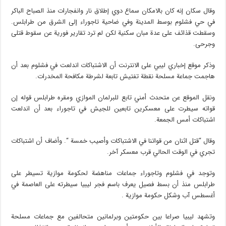
وقال سكان إنه كان بالامكان سماع دوي إطلاق نار وانفجارات منذ الصباح الباكر
في حي فشلوم بوسط المدينة وفي ضاحية تاجوراء إلى الشرق من طرابلس.
وسقطت قذائف على عدة مبان سكنية لكن لم ترد تقارير فورية عن سقوط قتلى
وجرحى.
وذكر موقع إخباري ليبي على الانترنت أن الاشتباكات اندلعت في فشلوم بعد أن
هاجمت جماعة مسلحة نقطة تفتيش تابعة لشرطة مكافحة المخدرات.
ونقل الموقع عن متحدث أمني تابع للبرلمان الموازي ومقره طرابلس قوله إن
قواته سيطرت على معسكرين تابعين للجيش في تاجوراء بعد أن اندلعت
اشتباكات أمس الجمعة.
وقال “قتل اثنان من قواتنا في الاشتباكات وأصيب خمسة “. وأضاف أن اشتباكات
تجري في الوقت الحالي قرب معسكر آخر.
وتوجد في فشلوم وتاجوراء جماعات مناهضة لحكومة موازية تسيطر على
طرابلس منذ أن بسط فصيل يعرف باسم فجر ليبيا سيطرته على العاصمة في
أغسطس آب وشكل حكومة موازية .
وتشهد ليبيا صراعا بين حكومتين وبرلمانين متحالفين مع جماعات مسلحة