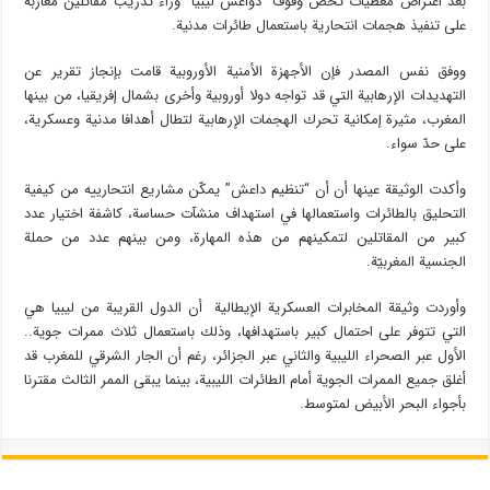
بعد اعتراض معطيات تخص وقوف “دواعش ليبيا” وراء تدريب مقاتلين مغاربة
على تنفيذ هجمات انتحارية باستعمال طائرات مدنية.
ووفق نفس المصدر فإن الأجهزة الأمنية الأوروبية قامت بإنجاز تقرير عن
التهديدات الإرهابية التي قد تواجه دولا أوروبية وأخرى بشمال إفريقيا، من بينها
المغرب، مثيرة إمكانية تحرك الهجمات الإرهابية لتطال أهدافا مدنية وعسكرية،
على حدّ سواء.
وأكدت الوثيقة عينها أن أن “تنظيم داعش” يمكّن مشاريع انتحارييه من كيفية
التحليق بالطائرات واستعمالها في استهداف منشآت حساسة، كاشفة اختيار عدد
كبير من المقاتلين لتمكينهم من هذه المهارة، ومن بينهم عدد من حملة
الجنسية المغربيّة.
وأوردت وثيقة المخابرات العسكرية الإيطالية أن الدول القريبة من ليبيا هي
التي تتوفر على احتمال كبير باستهدافها، وذلك باستعمال ثلاث ممرات جوية..
الأول عبر الصحراء الليبية والثاني عبر الجزائر، رغم أن الجار الشرقي للمغرب قد
أغلق جميع الممرات الجوية أمام الطائرات الليبية، بينما يبقى الممر الثالث مقترنا
بأجواء البحر الأبيض لمتوسط.