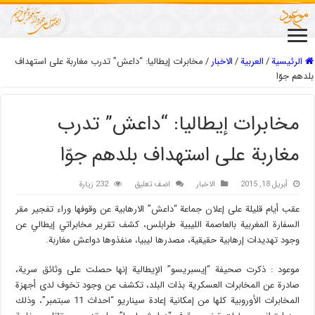
الرئيسية
/
العربیة
/
الاخبار
/
مخابرات إيطاليا: “داعش” تدرب مغاربة على استهداف
بلدهم جوّا
مخابرات إيطاليا: “داعش” تدرب
مغاربة على استهداف بلدهم جوّا
أبريل 18, 2015
الاخبار
اضف تعليق
232 زيارة
عقب أيام قليلة على إعلان جماعة “داعش” الارهابية عن وقوفها وراء تفجير مقر
السفارة المغربية بالعاصمة الليبية طرابلس، كشف تقرير مخابراتي إيطالي عن
وجود تهديدات إرهابية حقيقية، مصدرها ليبيا، منفذوها دواعش مغاربة.
موعود : ذکرت صحيفة “إيسبريسو” الإيطالية إنها حصلت على وثائق سرية،
صادرة عن المخابرات العسكرية بذات البلد، تكشف عن وجود تخوف لدى أجهزة
المخابرات الأوروبية كلها من إمكانية إعادة سيناريو “احداث 11 سبتمبر”، وذلك