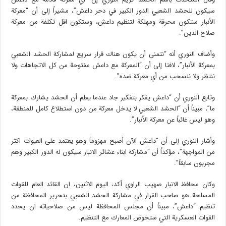
سيكون للحشد الشعبي الدور الكبير في دحر داعش”، مشيراً إلى أن “معركة
الأنبار ستكون محرقة ومهلكة لتنظيم داعش، وستكون اقل تكلفة من معركة
صلاح الدين”.
وأضاف النوري أنه “نتمنى أن يكون هناك قرار سريع لمشاركة الحشد الشعبي
بمعركة الأنبار”، لافتا إلى أن “المعركة مع داعش مفتوحة من كل الاتجاهات ولا
ننتظر ولا ننسحب من أي معركة ضده”.
وتابع النوري أن “داعش يفكر بتفكير جاد عندما يعلم أن الحشد يشارك بمعركة
ما”، مبيناً أن “الحشد الشعبي لا يدخل معركة من دون استطلاع كامل للمنطقة،
وهو ليس غائباً عن معركة الأنبار”.
وأشار النوري إلى أن “داعش الآن أصبح مهزوماً وهو يعتمد على العبوات اكثر
من المواجهة”، مؤكداً أن “مشاركة ابناء عشائر الانبار سيكون له الدور الكبير وهم
مجربون سابقاً”.
وكان محافظ الانبار صهيب الراوي أكد، اليوم الاثنين، ان القائد العام للقوات
المسلحة هو صاحب القرار في مشاركة الحشد الشعبي بتحرير المحافظة من
تنظيم “داعش”، مبيناً أن مجلس المحافظة ليس من صلاحياته ان يحدد
القوات العسكرية التي ستخوض المعارك مع التنظيم.