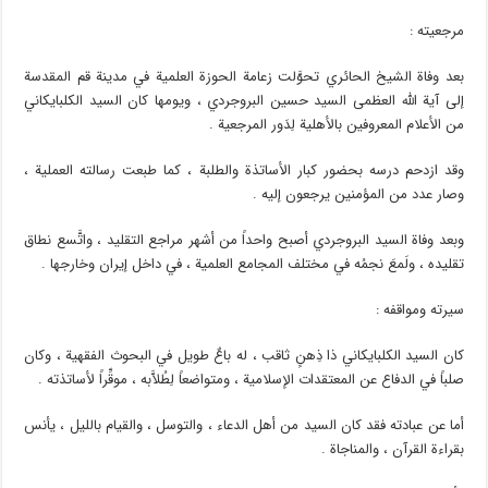
مرجعيته :
بعد وفاة الشيخ الحائري تحوَّلت زعامة الحوزة العلمية في مدينة قم المقدسة
إلى آية الله العظمى السيد حسين البروجردي ، ويومها كان السيد الكلبايكاني
من الأعلام المعروفين بالأهلية لِدَور المرجعية .
وقد ازدحم درسه بحضور كبار الأساتذة والطلبة ، كما طبعت رسالته العملية ،
وصار عدد من المؤمنين يرجعون إليه .
وبعد وفاة السيد البروجردي أصبح واحداً من أشهر مراجع التقليد ، واتَّسع نطاق
تقليده ، ولَمعَ نجمُه في مختلف المجامع العلمية ، في داخل إيران وخارجها .
سيرته ومواقفه :
كان السيد الكلبايكاني ذا ذِهنٍ ثاقب ، له باعٌ طويل في البحوث الفقهية ، وكان
صلباً في الدفاع عن المعتقدات الإسلامية ، ومتواضعاً لِطُلاَّبه ، موقِّراً لأساتذته .
أما عن عبادته فقد كان السيد من أهل الدعاء ، والتوسل ، والقيام بالليل ، يأنس
بقراءة القرآن ، والمناجاة .