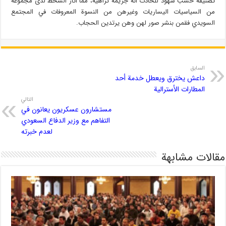
تصنيفه حسب شهود للحادث أنه جريمة كراهية، مما أثار السخط لدى مجموعة
من السياسيات اليساريات وغيرهن من النسوة المعروفات في المجتمع
السويدي فقمن بنشر صور لهن وهن يرتدين الحجاب.
السابق
داعش يخترق ويعطل خدمة أحد
المطارات الأسترالية
التالي
مستشارون عسكريون يعانون في
التفاهم مع وزير الدفاع السعودي
لعدم خبرته
مقالات مشابهة