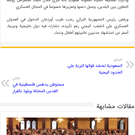
وذكرت صحيفة الحياة الممولة سعودياً بأنه جرى خلال اللقاء استعراض روابط
التعاون بين البلدين، وسبل دعمها وتعزيزها خصوصاً في المجال العسكري.
ورفض رئيس الجمهورية التركي رجب طيب أوردغان الدخول في العدوان
العسكري على الشعب اليمني رغم تأييده، تشارك فيه دول خليجية وعربية،
أسفر عن استشهاد مدنيين غالبيتهم أطفال ونساء .
السابق
السعودية تحشد قواتها البرية علی
الحدود اليمنية
التالي
مستوطن يدهس فلسطينية في
القدس المحتلة ويلوذ بالفرار
مقالات مشابهة