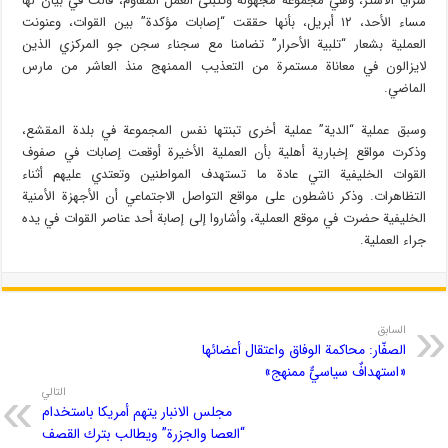
سرايا الأشتر، وهي مجموعة مجهولة وتتبنى العمل المقاوم، قالت في بيان لها
مساء الأحد، ١٢ أبريل، بأنها حققت “إصابات مؤكدة” بين القوات، وعنونت
العملية بشعار “تلبية الأحرار” تضامنا مع سجناء سجن جو المركزي الذين
لايزالون في معاناة مستمرة من التعذيب الممنهج منذ العاشر من مارس
الماضي.
وسبق عملية “الدية” عملية أخرى تبنتها نفس المجموعة في بلدة المقشع،
وذكرت مواقع إخبارية أهلية بأن العملية الأخيرة أوقعت إصابات في صفوف
القوات الخليفية التي عادة ما تستهدف المواطنين وتعتدي عليهم أثناء
التظاهرات. وذكر ناشطون على مواقع التواصل الاجتماعي أن الأجهزة الأمنية
الخليفية حضرت في موقع العملية، وأشاروا إلى إصابة أحد عناصر القوات في يده
جراء العملية.
السابق
الصفّار: محاكمة الوفاق واعتقال أعضائها
«استهدافٌ سياسيٌّ ممنهج»
التالي
مجلس الانبار يتهم أمريكا باستخدام
“العصا والجزرة” ويطالب بترك القصف