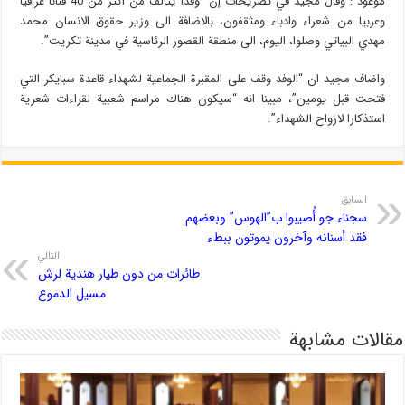
موعود : وقال مجيد في تصريحات إن “وفدا يتألف من اكثر من 40 فنانا عراقيا
وعربيا من شعراء وادباء ومثقفون، بالاضافة الى وزير حقوق الانسان محمد
مهدي البياتي وصلوا، اليوم، الى منطقة القصور الرئاسية في مدينة تكريت”.
واضاف مجيد ان “الوفد وقف على المقبرة الجماعية لشهداء قاعدة سبايكر التي
فتحت قبل يومين”، مبينا انه “سيكون هناك مراسم شعبية لقراءات شعرية
استذكارا لارواح الشهداء”.
السابق
سجناء جو أُصيبوا ب”الهوس” وبعضهم
فقد أسنانه وآخرون يموتون ببطء
التالي
طائرات من دون طيار هندية لرش
مسیل الدموع
مقالات مشابهة