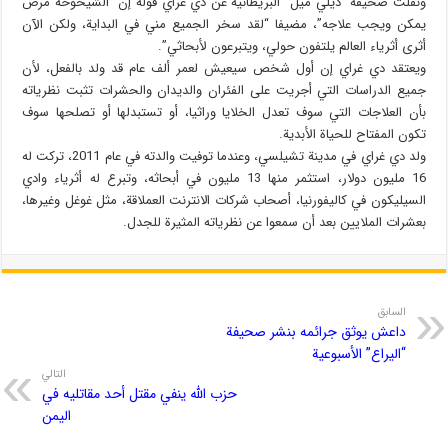
ونقلت صحيفة “ديلي ميل” البريطانية عن دي غراي قوله إن “الشيخوخة مرض
يمكن ويجب علاجه”، مضيفا “لقد سخر الجميع مني في البداية، ولكن الآن
أثرى أثرياء العالم يلتفون حولي، ويتبرعون لأبحاثي”.
ويعتقد دي غراي إن أول شخص سيعيش لعمر ألف عام قد ولد بالفعل، لأن
جميع الدراسات التي أجريت على الفئران والديدان والحشرات تثبت نظرياته
بأن العلاجات التي سوف تعدل الخلايا وراثيا، أو تستبدلها أو تصلحها سوف
تكون المفتاح للحياة الأبدية.
ولد دي غراي في مدينة تشيلسي، وعندما توفيت والدته في عام 2011، تركت له
16 مليون دولار، استثمر منها 13 مليون في أبحاثه، وتبرع له أثرياء وادي
السيليكون في كاليفورنيا، أصحاب شركات الانترنت العملاقة، مثل غوغل وغيرها،
بعشرات الملايين بعد أن سمعوا عن نظرياته المثيرة للجدل.
السابق
داعش يوثق جرائمه بنشر صحيفة
“اليراع” الأسبوعية
التالي
حزب الله ينفي مقتل أحد مقاتليه في
اليمن