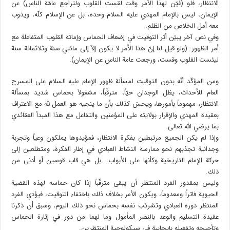
الانتظار، فلو (عُيّن لهذا الأمر وقت لقست القلوب ولتراجع عامّة الناس) عن
الإيمان، ليس بالإمام المهدي عليه السلام وحده، بل عن الإسلام كلّه، ويذوب
معه أمل الخلاص من الظلم.
وفي نص آخر يبيّن أثر التوقيت في إضعاف الحماس وإماتة القلوب المتفاعلة مع
أمر الظهور: (ولو قيل لنا إنّ هذا الأمر لا يكون إلاّ إلى مائتي سنة وثلاثمائة سنة
ليئست القلوب وقست، ورجعت عامة الناس عن الإيمان).
ومن المؤكّد أنّه بدون التوقيت لمسألة ظهور الإمام عليه السلام على المسرح
العام للأحداث، يظل الوجدان حيّاً، مترقّباً، مشغولاً بحماس شديد بمسألة
الانتظار، مهموماً بأمورها، ويحسّ كذلك بأن ما ينجيه هو العمل لله مع الاعتراف
بعقيدة المهدي والإقرار بولايته على المؤمنين والتفاعل مع هذا المبدأ العقائدي
بما يرضي الله تعالى.
وإذا لم يكن الجميع مرتبطين بفكرة الانتظار، فمؤيدوها يملكون وعياً وتجربة
وجدانية تجذبهم نحو ممارسة النشاط العبادي في إطار الفكرة، ومتطلعين إلى
حركة الإمام التاريخية وكأنها على الأبواب.. بل هي قاب قوسين أو أدنى من
ذلك.
وليس بمقدور الفرد المنتظر أن يبقى مترقّباً إذا كان حماسه لهذه القضية
الحيوية فاتراً ومعدوماً، ويكون الأمر بخلاف ذلك باختفاء التوقيت، فيؤدي الفرد
المنتظر دوره العبادي وتشرئب نفسه بحماس نحو ذلك اليوم، وسبق أن ذكرنا
عقيدة التسليم والوعد بالنصر المأمول وما لهما من دور في إثارة الحماس
وتأجيجه وتفعيله بإيجابية في سيكولوجية المنتظرين.