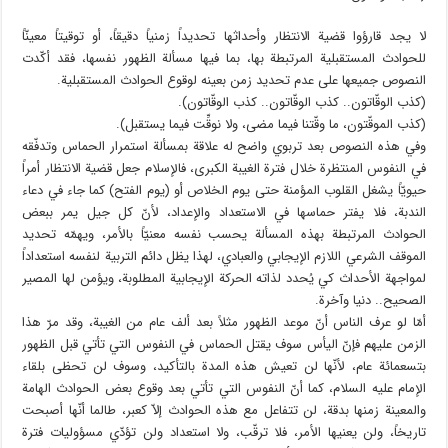
لا يجد قارؤوا قضية الانتظار وأحداثها تحديداً زمنياً دقيقاً، أو توقيتاً معينّاً
للحوادث المستقبلية المرتبطة بها، بما فيها مسألة الظهور نفسها، فقد أكّدت
النصوص جميعها على عدم تحديد زمن بعينه لوقوع الحوادث المستقبلية.
(كذب الوقّاتون.. كذب الوقّاتون.. كذب الوقّاتون).
(كذب الموقّتون، ما وقّتنا فيما مضى، ولا نوقِّت فيما يستقبل).
وفي هذه النصوص بعد تربوي واضح له علاقة بمسألة استمرار الحماس وتدفّقه
في النفوس المنتظرة خلال فترة الغيبة الكبرى، فالإسلام جعل قضية الانتظار أمراً
حيويّاً يشغل القلوب المؤمنة حتى يوم الخلاص أو (يوم الفتح) كما جاء في دعاء
الندبة، فلا يفتر حماسها في الاستعداد والإعداد، لأنّ كل جيل يمر ببعض
الحوادث المرتبطة بهذه المسألة يحسب نفسه معنيّاً بالأمر، ويهمّه تحديد
الموقف الشرعي اللازم الإيجابي والعبادي، لهذا يظل دائم التربية لنفسه استعداداً
لمواجهة الأحداث كي يُحدد لذاته الحركة الإيجابية المطلوبة، ويؤمن لها المصير
الصحيح.. دنيا وآخرة.
أمّا لو عرف الناس أنّ موعد الظهور مثلاً بعد ألف عام من الغيبة، وقد مرّ هذا
الزمن عليهم فإنّ اليأس سوف يقتل الحماس في النفوس التي تأتي قبل الظهور
بتسعمائة عام، لأنّها لن تعيش هذه المدة بالتأكيد، وسوف لن تحظى بلقاء
الإمام عليه السلام، كما أنّ النفوس التي تأتي بعد وقوع بعض الحوادث الهامة
والمعينة زمنها بدقة، لن تتفاعل مع هذه الحوادث إلاّ كعبر، طالما أنّها أصبحت
تاريخاً، ولن يعنيها الأمر، فلا ترقّب، ولا استعداد ولن تؤدّي مسؤوليات فترة