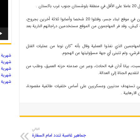
ان .
فقد أطلق مهاجمون النار على العمال الذين يعملون في موقع لبناء جسر، وقتلوا 20 شخصا وأصابوا ثلاثة أخرين بجروح،
يش، وقد فر المهاجمون من الموقع مستخدمين دراجاتهم النارية بعد
هاجمين الذي نفذوا العملية وقال بأنه “كان نوعا من عمليات القتل
رشي، ولم تتبنى أي جهة مسؤوليتها عن الهجوم.
شهریة ال
شهریة ال
لسبت، بيانا أدان فيه الحادث، وعبر عن صدمته حزنه العميق، وطلب من
شهریة ال
تقديم الجناة إلى العدالة.
شهریة ال
شهریة ال
التي تستهدف مدنيين وعسكريين على أساس خلفيات طائفية مقصودة،
 الارهابية .
التالي
جماهير غاضبة تندد امام السفارة