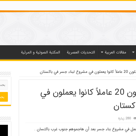
مقالات العربیة
التحديات العصرية
المكتبة الصوتية و المرئية
جسر في باكستان
مسلحون مجهولون يقتلون 20 عاملاً كانوا يعملون في
كستان
280 زيارة