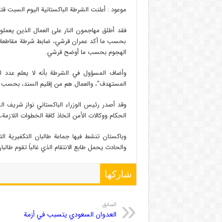
موعود : أعلنت الشرطة الباكستانية اليوم السبت قتل 20 عاملا على الأقل في منطقة بلوشستان جنوب غرب باكست
بحسب ما أكد عمران قرشي، ضابط شرطة مقاطعة ك
الهجوم بحسب ما أوضح قرشي.
وأضاف المسؤول في الشرطة بأنه لا يعلم عدد الم
المستهدف”، والعمال هم من إقليم السند، بحسب ق
وقد أصدر رئيس الوزراء الباكستاني نواز شريف ا
الحكام ووكالات الأمن اتخاذ كافة الخطوات اللازمة، ل
وباكستان تنشط فيها جماعة طالبان التكفيرية 
والحادث يحمل طابع الانتقام الذي غالباً تقوم طالبان
شاركها
السابق
العدوان السعودي يتسبب في أزمة