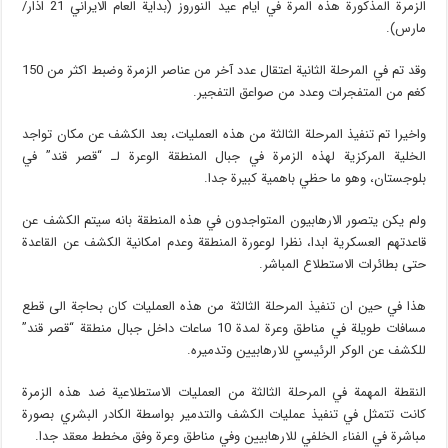
الزمرة المذكورة هذه المرة في ايام عيد النوروز (بداية العام الايراني 21 اذار/
مارس).
وقد تم في المرحلة الثانية اعتقال عدد آخر من عناصر الزمرة وضبط اكثر من 150
كغم من المتفجرات وعدد من صواعق التفجير.
واخيرا تم تنفيذ المرحلة الثالثة من هذه العمليات، بعد الكشف عن مكان تواجد
الخلية المركزية لهذه الزمرة في جبال المنطقة الوعرة لـ “قصر قند” في
بلوجستان، وهو ما حظي باهمية كبيرة جدا.
ولم يكن يتصور الارهابيون المتواجدون في هذه المنطقة بانه سيتم الكشف عن
قاعدتهم العسكرية ابدا، نظرا لوعورة المنطقة وعدم امكانية الكشف عن القاعدة
حتى بطائرات الاستطلاع المباشر.
هذا في حين ان تنفيذ المرحلة الثالثة من هذه العمليات كان بحاجة الى قطع
مسافات طويلة في مناطق وعرة لمدة 10 ساعات داخل جبال منطقة “قصر قند”
للكشف عن الوكر الرئيسي للارهابيين وتدميره.
النقطة المهمة في المرحلة الثالثة من العمليات الاستطلاعية ضد هذه الزمرة
كانت تتمثل في تنفيذ عمليات الكشف والتدمير بواسطة الكادر البشري بصورة
مباشرة في الفناء الخلفي للارهابيين وفي مناطق وعرة وفق مخطط معقد جدا.