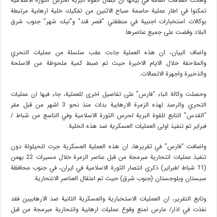
وافادت العلاقات العامة في بيانها ان أبطال القوة البرية لحرس الثورة الاسلامية
تمكنوا في اطار عملية حاسمة صباح الاثنين من تفكيك خلية ارهابية مرتبطة
بوكالات استخبارات اجنبية في منطقتي “قصر قند” و”نيك شهر” جنوب شرق
البلاد وقضت على جميع عناصرها.
واضاف البيان، ان هذه العملية جاءت عقب سلسلة من عمليات التحري
والملاحقة خلال الايام الاخيرة حيث تم ضبط كمية ملحوظة من الاسلحة
والذخيرة واجهزة الاتصالات.
وحصلت وكالة انباء “فارس” على تفاصيل اخرى للعملية، جاء فيها ان عمليات
التحري والرصد لهذه الزمرة الارهابية بدات منذ نحو 3 اشهر من قبل مقر
“القدس” التابع للقوة البرية لحرس الثورة الاسلامية وفي التاسع من شباط /
فبراير تم تنفيذ اولى العمليات العسكرية ضد هذه الخلية.
واضافت “فارس” في تقريرها، ان هذه العملية العسكرية جرت للحيلولة دون
تنفيذ عمليات انتحارية مبرمجة من قبل عناصر الزمرة خلال مسيرات 22 بهمن
(11 شباط /فبراير) ذكرى انتصار الثورة الاسلامية في ايران، في جنوب محافظة
سيستان وبلوجستان (جنوب شرق) حيث تم اعتقال العناصر الانتحارية.
وتابع التقرير، ان العمليات الاستخبارية والعسكرية الثانية ضد الارهابيين فقد
نفذت في اذار/ مارس لمنع وقوع عمليات ارهابية وانتحارية مبرمجة من قبل