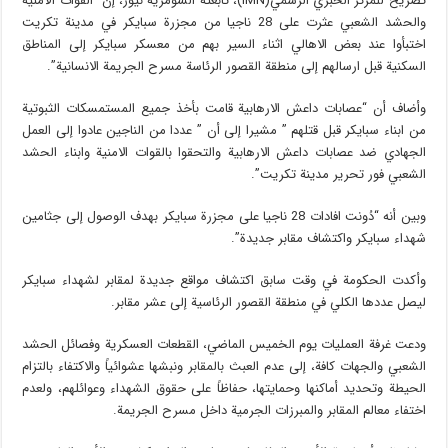
تصريح للمركز الخبري الرسمي(IMN)، تابعته السومرية نيوز، إن “القوات الأمنية
والحشد الشعبي عثرت على 28 ناجيا من مجزرة سبايكر في مدينة تكريت
اختبأوا عند بعض الاهالي اثناء السير بهم من معسكر سبايكر إلى المناطق
السكنية قبل ارسالهم إلى منطقة القصور الرئاسة مسرح الجريمة الانسانية”.
وأضاف أن “عصابات داعش الارهابية قامت بأخذ جميع المستمسكات الثبوتية
من ابناء سبايكر قبل قتلهم ” مشيرا إلى أن ” عددا من الناجين عادوا إلى العمل
الجهادي ضد عصابات داعش الارهابية والتحقوا بالقوات الامنية وابناء الحشد
الشعبي فور تحرير مدينة تكريت”.
وبين أنه “دُونت افادات 28 ناجيا على مجزرة سبايكر بهدف الوصول إلى جثامين
شهداء سبايكر واكتشاف مقابر جديدة”.
وأكدت الحكومة في وقت سابق اكتشاف مواقع جديدة لمقابر لشهداء سبايكر
ليصل عددها الكلي في منطقة القصور الرئاسية إلى عشر مقابر.
ودعت غرفة العمليات يوم الخميس الماضي، القطعات العسكرية وفصائل الحشد
الشعبي والجهات كافة، إلى عدم العبث بالمقابر ونبشها عشوائياً والاكتفاء بالتزام
الحيطة وتحديد أماكنها وحمايتها، حفاظاً على حقوق الشهداء وعوائلهم، ولعدم
اختفاء معالم المقابر والمبرزات الجرمية داخل مسرح الجريمة.