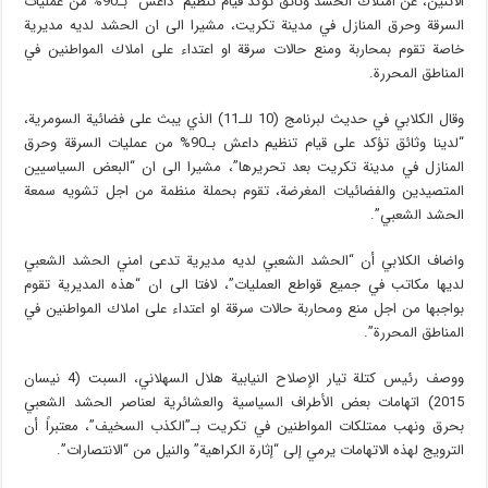
الاثنين، عن امتلاك الحشد وثائق تؤكد قيام تنظيم “داعش” بـ90% من عمليات
السرقة وحرق المنازل في مدينة تكريت، مشيرا الى ان الحشد لديه مديرية
خاصة تقوم بمحاربة ومنع حالات سرقة او اعتداء على املاك المواطنين في
المناطق المحررة.
وقال الكلابي في حديث لبرنامج (10 للـ11) الذي يبث على فضائية السومرية،
“لدينا وثائق تؤكد على قيام تنظيم داعش بـ90% من عمليات السرقة وحرق
المنازل في مدينة تكريت بعد تحريرها”، مشيرا الى ان “البعض السياسيين
المتصيدين والفضائيات المغرضة، تقوم بحملة منظمة من اجل تشويه سمعة
الحشد الشعبي”.
واضاف الكلابي أن “الحشد الشعبي لديه مديرية تدعى امني الحشد الشعبي
لديها مكاتب في جميع قواطع العمليات”، لافتا الى ان “هذه المديرية تقوم
بواجبها من اجل منع ومحاربة حالات سرقة او اعتداء على املاك المواطنين في
المناطق المحررة”.
ووصف رئيس كتلة تيار الإصلاح النيابية هلال السهلاني، السبت (4 نيسان
2015) اتهامات بعض الأطراف السياسية والعشائرية لعناصر الحشد الشعبي
بحرق ونهب ممتلكات المواطنين في تكريت بـ”الكذب السخيف”، معتبراً أن
الترويج لهذه الاتهامات يرمي إلى “إثارة الكراهية” والنيل من “الانتصارات”.