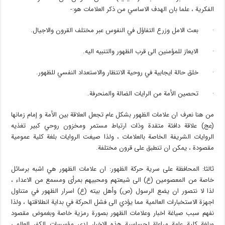
الفكرية ، علما بان الهدف الاساسي من ذكر العلامات هو:-
· بعث الامل وزرع التفاؤل في النفوس عبر مختلف القرون والاجيال.
· الايعاز للمؤمنين الى قرب الظهور والتنبيه اليه.
· خلق حالة ايجابية في روحية الانتظار والاستعداد النفسي للظهور.
· تحصين الأمة من الرايات الضالة والمنحرفة.
من هنا نعرف ان علامات الظهور بشكل عام تجعل العلاقة بين الأمة و إمام زمانها
(عج) علاقة دافئة متقدة وذات ارتباط مستمر ومخزون روحي كبير تغذيه
الروايات الشريفة الخاصة بالعلامات ، ولذا صيغت الروايات بلغة كلية عمومية
مقصودة ، يمكن ان تنطبق على قرون مختلفة.
ثالثا: المحافظة على سرية حركة الظهور: ان علامات الظهور هي اشبه برسائل
خاصة من المعصومين (ع) الى شيعتهم ومحبيهم بمرأى ومسمع من الاعداء ،
لذا لا نتصور ان يضع الرسول (ص) وأهل بيته (ع) اسرار الظهور في متناول
اجهزة الاستخبارات العالمية مما يؤدي الى فشل الحركة في بداية انطلاقتها ، ولذا
نفهم سبب صياغة اخبار وعلامات الظهور بصورة رمزية خاصة وبغموض مقصود
وبلغة كلية عامة مراعاة لحساسية هذه الاخبار لدى مؤسسات الكفر العالمي