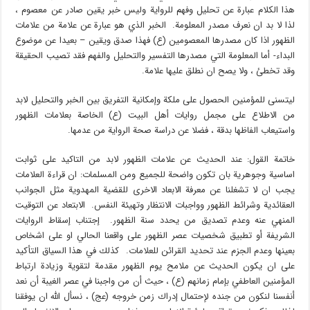
هذا الكلام عبارة عن تحليل وفهم للرواية وليس خبر يقين صادر عن معصوم ،
لذا لا بد ان نعرف مصدر المعلومة. الخبر الذي هو عبارة عن علامة من علامات
الظهور اذا كان مصدرها المعصومين (ع) فهذا صدق ويقين – بعيدا عن موضوع
البداء- أما المعلومة التي مصدرها التفسير والتحليل والفهم فقد تصيب الحقيقة
وقد تخطئ ، ولا يصح ان نطلق عليها علامة.
ليتسنى للمؤمنين الحصول على ملكة وإمكانية التفريق بين الخبر والتحليل لابد
من الاطلاع على مجمل روايات أهل البيت (ع) الخاصة بعلامات الظهور
واستيعاب الفاظها بدقة ، فضلا عن دراسة صحة الرواية من عدمها.
خاتمة القول: عند الحديث عن علامات الظهور لابد من التاكيد على ثوابت
اساسية وجوهرية بان تكون واضحة للجميع ومن المسلمات: ان قراءة العلامات
يجب ان لا تشغلنا عن معرفة الابعاد الاخرى للقضية المهدوية مثل الجوانب
العقائدية وشرائط الظهور وواجبات الانتظار وتهيئة النفس. الابتعاد عن التوقيت
المنهي عنه وعدم تصديق من يحدد سنة الظهور. إجتناب إسقاط الروايات
الشريفة أو تطبيق شخصيات عصر الظهور على واقعنا الحالي او على اشخاص
بعينها وعدم الجزم عند تحديد القرائن للعلامات. كذلك في هذا السياق التأكيد
على ان يكون الحديث عن ملامح يوم الظهور مقدمة لتقوية وزيادة ارتباط
المؤمنين العاطفي بإمام زمانهم (ع) ، حيث أن من واجبنا في عصر الغيبة أن نعد
أنفسنا لنكون من جنده لإحتمال إدراك زمن خروجه (عج) ، نسأل الله ان يوفقنا