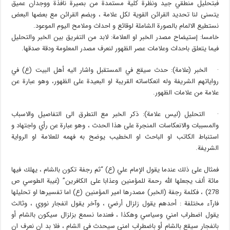
فبتحليل منطقي جيد ونظرة كلية مستمدة من بصيرة نافذة ووجدان عميق
يتسنى لنا تحديد القرائن القوية لكل علامة ، وبضم القرائن مع بعضها البعض
نستطيع الالمام بالصورة الشاملة لوقائع و احداث وملامح اليوم الموعود.
خامسا: إستيضاح مصدر الخبر او العلامة: لابد من التفريق بين الخبر والتحليل
فيما يتعلق باحداث وعلامات عصر الظهور لنعرف مصدر المعلومة ودقة صدقها.
· الخبر (علامة): حدث سيقع في المستقبل واشار اليه أهل البيت (ع) في
رواياتهم الشريفة وله انعكاساته القريبة او البعيدة على الظهور، وهو عبارة عن
علامة من علامات الظهور.
· التحليل (ليس علامة): ذكر الخبر مع التطرق الى التفاصيل والاسباب
والمسببات والانعكاسات المنجرة على هذا الحدث ، وهو عبارة عن رأي واجتهاد و
استنباط الكاتب او الباحث او الخطيب يوضح به فهمه للعلامة او الرواية
الشريفة.
فمثال على ذلك عندما يقول الإمام علي (ع) “ثم رجفة تكون بالشام ، يهلك فيها
مائة ألف يجعلها الله رحمة للمؤمنين وعذابا على الكافرين” (غيبة الطوسي ص
278) ، فكلمة رجفة (الخبر) مصدرها امير المؤمنين (ع) اما تفسيرها او تحليلها
فارآء مختلفة : أحدهم يقول زلزال أرضي ، وآخر يقول انفجار نووي ، وثالث
يقول اضطراب امني وسياسي وهكذا ، فعندما نسمع بزلزال سيكون بالشام أو
بانفجار سيقع بالشام أو باضطراب امني سيحدث في الشام ، فلا بد ان نعرف ان