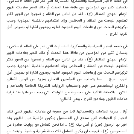
في خضم الاخبار السياسية والعسكرية المتسارعة التي تمر على العالم الاسلامي ،
يتساءل كثير من المؤمنين عن علاقة هذا الحدث أو ذاك الخبر بعلامات ظهور
الإمام المهدي المنتظر (ع) ، فقد مل الناس من الظلم و ضجروا من الجور فكثر
تطلعهم للبحث عن المنقذ و المخلص وزاد اهتمامهم بالقضية المهدوية وصب
تركيزهم للبحث عن إرهاصات اليوم الموعود لعلهم يجدون اشارة او بصيص أمل
لقرب الفرج ..
في خضم الاخبار السياسية والعسكرية المتسارعة التي تمر على العالم الاسلامي ،
يتساءل كثير من المؤمنين عن علاقة هذا الحدث أو ذاك الخبر بعلامات ظهور
الإمام المهدي المنتظر (ع) ، فقد مل الناس من الظلم و ضجروا من الجور فكثر
تطلعهم للبحث عن المنقذ و المخلص وزاد اهتمامهم بالقضية المهدوية وصب
تركيزهم للبحث عن إرهاصات اليوم الموعود لعلهم يجدون اشارة او بصيص أمل
لقرب الفرج .. مما يتطلب من المؤمنين التحلي بمزيد من الوعي الثقافي
والفكري ليساعدهم على فهم واستيعاب الروايات الشريفة الخاصة بالملاحم و
الفتن ، بالاضافة للتاكيد على مجموعة من الثوابت التي يجب مراعاتها عند قراءة
علامات الظهور وملامح الفرج ، وهي كالتالي:-
أولا : معرفة العلامات وتقسيماتها: لابد من معرفة ان علامات الظهور تعني تلك
الاخبار او الحوادث التي ستقع في المستقبل وتكون مؤشرة على الظهور وقد
اخبر بها الرسول (ص) او أهل بيته (ع) .. اذا نحن نتعامل مع روايات صادرة عن
المعصومين (ع) ، فيجب ان يكون التعامل ذات صفة شرعية وعلمية ونبتعد عن