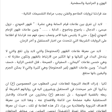
الهوى و المزاجية والسطحية.
عند قراءتنا لروايات الملاحم والفتن يجب مراعاة التقسيمات التالية:-
· لابد ان نفرق بين علامات قيام الساعة وهي عشرة : ” ظهور المهدي ، نزول
عيسى ، الدجال ، ياجوج وماجوج ، الدابة ، ……. ” وبين علامات ظهور الإمام
المهدي (عج) ، حتى لا يلتبس علينا الامر ونصاب بسوء فهم عند قراءتنا او اطلاعنا
على الروايات الشريفة التي تتحدث عن اخبار المستقبل و آخر الزمان.
· لابد من معرفة علامات الظهور (المحتومة) والتي لابد وان تقع والتي لا
يتدخل البداء في كلياتها و لها الكثير من الارتباط بالظهور وتكون مقارنة له ،
وهي خمس علامات “اليماني ، السفياني ، الصيحة ، قتل النفس الزكية ، خسف
البيداء” وبين علامات الظهور (غير المحتومة) وهي كثيرة والتي لا يمكن الجزم
واليقين بانها ستقع.
ثانيا : إدراك الابعاد التربوية للعلامات: ليس المطلوب من المعصومين (ع) ان
يذكروا كل خبر سيحدث في المستقبل ويشيرون اليه في رواياتهم الشريفة أو
ربطه بالقضية المهدوية ، بل نجدهم (ع) يختارون من الاحداث والاخبار
المستقبلية مافيه مصلحة من اذاعتة والافصاح عنه ، وهنا لابد من معرفة
الاهداف التربوية والعقائدية من وراء ذكر هذه العلامة او تلك ، حيث ان معرفة
العلامات تعتبر حالة تعبئة (تثقيفية) تحصن المؤمن من مخاطر المتاهات