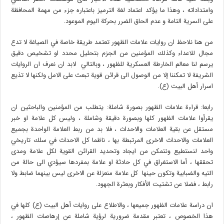
وامتداداته ، وهذا ما يؤكد اعتماد لغة الترميز باعتباره جزء من مهمة المحافظة
على السرية التامة و عدم الحاق الضرر بحركة اليوم الموعود.
من هنا نلاحظ ان روايات علامات الظهور تعتمد طريقة خاصة في الصياغة لا تدع
مجال للاعداء وكذلك المؤمنين من الجزم بتحليل محدد او تشخيص دقيق
يرسم لنا معالم الخارطة العسكرية للظهور ، وبالتالي لابد ان نعرف ان الروايات
الشريفة لا تمكننا إلا من الوصول الى قرائن قوية تبعث على الامل ولكنها لا تذيع
اسرار أهل البيت (ع).
رابعا: قراءة علامات الظهور بصورة شاملة: يتطلب من المؤمنين والباحثين ان
يقرأوا علامات الظهور كلها وبصورة دقيقة وشاملة ، وليس كل علامة او خبر
مستقل عن بقية العلامات والاحداث ، فلا بد من ربط العلامة الواحدة بجميع
العلامات والاحداث الاخرى المرتبطة بها ، ناظما كل الاحداث في سلك تاريخي
واحد لنستطيع ونتمكن من ايجاد وتحديد القرائن القوية لكل علامة ومدى
تحققها ، أما الاستغراق في كل حادثة او علامة بمفردها سيؤدي الى حالة من
التيه والضبابية وتكون حينها كل علامة منعزلة عن الاخرى ليس بينهما ضابط ولا
رابط ، فضلا عن تشتيت الأفكار وبعثرة الجهود.
ان دراسة علامات الظهور جميعها ، والاطلاع على روايات أهل البيت (ع) كلها في
هذا الخصوص ، تعتبر مقدمة ضرورية لرؤية شاملة عن إرهاصات الظهور ،