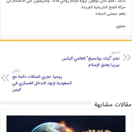
لذلك ، فكم نحن تواقون لرؤية الإمام روحي فداه ، وحريصون على الانضمام الى
حركة الفتح التاريخية الفريدة.
بقلم: مجتبى الساده
صفوى
السابق
نجم “كيك بوكسينغ” العالمي أليكس
بيريرا يعتنق الإسلام
التالي
روسيا: نجري اتصالات دائمة مع
السعودية لإنهاء التدخل العسكري في
اليمن
مقالات مشابهة