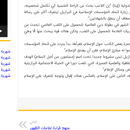
ة الدولية (إينا) “إن اللاعب بحث عن الراحة النفسية كي تكتمل شخصيته،
ر زيارة اتحاد المؤسسات الإسلامية في البرازيل ليتعرف أكثر على رسالة
لمطاف أن ينطق بالشهادتين”.
الشهر في بطولة دبي العالمية للحصول على اللقب العالمي تحدث عن
ريات القادمة للحصول على اللقب، ولكن هناك قوة يبحث عنها ألا وهي
مزة بعض الكتب حول الإسلام، فقرأها، بدأ يتردد على اتحاد المؤسسات
ا له مبادئ الإسلام، فقرر أن يعتنق الإسلام”.
شهریة ال
برازيل تبنى مشروعا جديدا تحت اسم (مسلمون من أجل السلام) الهدف
شهریة ال
ية والعلمية المميزة، التي تلعب دورا في الحياة الاجتماعية البرازيلية
شهریة ال
 وسائل الإعلام”.
شهریة ال
رف الناس على الإسلام، بالعكس هناك إقبال وتوجه للتعرف على الإسلام
شهریة ال
التالي
منهج قراءة علامات الظهور