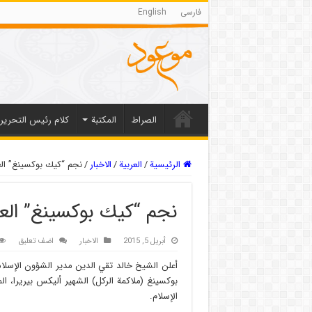
فارسی
English
الصراط
المکتبة
كلام رئيس التحرير
الرئيسية
/
العربیة
/
الاخبار
/
نجم “كيك بوكسينغ” الع
نجم “كيك بوكسينغ” العا
أبريل 5, 2015
الاخبار
اضف تعليق
أعلن الشيخ خالد تقي الدين مدير الشؤون الإسلامي
بوكسينغ (ملاكمة الركل) الشهير أليكس بيريرا، الم
الإسلام.