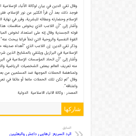
وقال تقي الدين في بيان لوكالة الأنباء الإسلامي
فوجد ذلك بعد أن قرأ الكثير عن نور الإسلام، فقر
الإسلام وحضارته وعطائه للبشرية، وقرر في نهاية ا
وأشار إلى “أن اللاعب الذي يخوض منافسات هذا 
قوته الجسدية وقال إنه على استعداد لخوض المبا
القوة النفسية والروحية التي تملأ فراغا يبحث عنه”.
وذكر تقي الدين: إن اللاعب الذي “أهداه صديقه ح
الإسلامية في البرازيل ويلتقي بالمشايخ الذين شرحو
وأشار إلى “أن اتحاد المؤسسات الإسلامية في ال
منه تعريف العالم ببعض الشخصيات الرياضية والثقاف
ولمناهضة الحملات الموجهة ضد المسلمين من بعض
وقال “لم تكن تلك الحملات مانعا أو عائقا في تع
واعتناقه”.
المصدر : وكالة الانباء الاسلامية الدولية
شاركها
السابق
الرد السريع: ارهابيي داعش والبعثيين