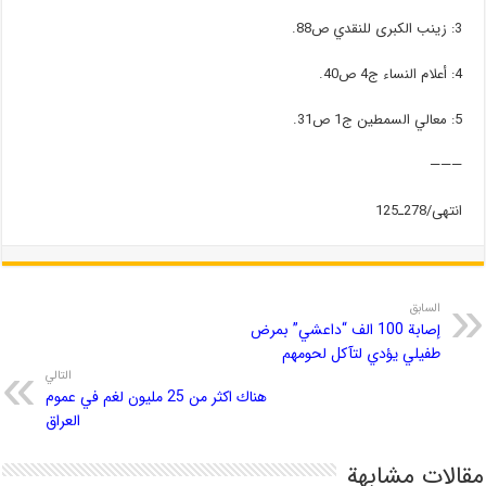
3: زينب الكبرى للنقدي ص88.
4: أعلام النساء ج4 ص40.
5: معالي السمطين ج1 ص31.
———
انتهى/278ـ125
السابق
إصابة 100 الف “داعشي” بمرض
طفيلي يؤدي لتآكل لحومهم
التالي
هناك اكثر من 25 مليون لغم في عموم
العراق
مقالات مشابهة