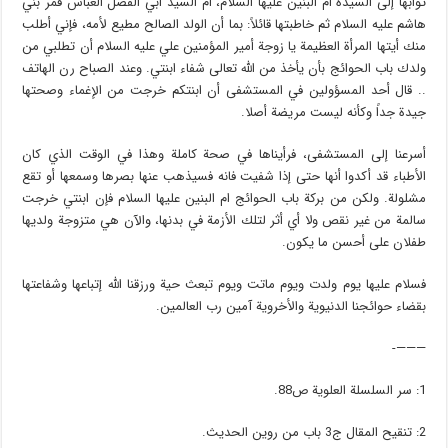
ثوابها إلى السيدة أم البنين عليها السلام، أم السيد أبي الفضل العباس قمر بني
هاشم عليه السلام ثم خاطبتها قائلاً: بما أن الولد الصالح مطيع لأمه، فإني أطلب
منك أيتها المرأة العظيمة يا زوجة أمير المؤمنين علي عليه السلام أن تطلبي من
ولدك باب الحوائج بأن يأخذ من الله تعالى شفاء ابنتي. وعند الصباح رن الهاتف
.. قال أحد المسؤولين في المستشفى أن ابنتكم خرجت من الإغماء وصحتها
جيدة جداً وكأنه ليست مريضة أصلا.
أسرعنا إلى المستشفى، فرأيناها في صحة كاملة وهذا في الوقت الذي كان
الأطباء قد أكدوا أنها حتى إذا شفيت فانه فسيذهب عنها بصرها وسمعها أو تقع
مشلولة. ولكن من بركة باب الحوائج ام البنين عليها السلام فإن ابنتي خرجت
سالمة من غير نقص ولا أي أثر لتلك الأزمة في بدنها، والآن هي متزوجة ولديها
طفلان على أحسن ما يكون.
فسلام عليها يوم ولدت ويوم ماتت ويوم تبعث حية ورزقنا الله إتباعها وشفاعتها
بقضاء حوائجنا الدنيوية والأخروية آمين رب العالمين.
———-
1: سر السلسلة العلوية ص88.
2: تنقيح المقال ج3 باب من روين الحديث.