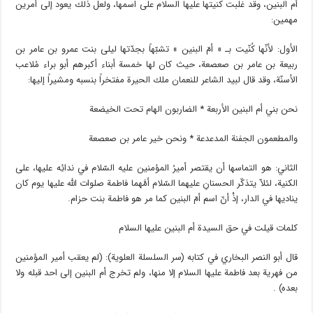
أم البنين، وقد غلبت كنيتها عليها السلام على اسمها، ولعل ذلك يعود إلى أمرين
مهمين:
الأول: لأنّها كُنّيت بـ « أمّ البنين » تشبّهاً بجدّتها ليلى بنت عمرو بن عامر بن
ربيعة بن عامر بن صعصعة، حيث كان لها خمسة أبناء أكبرهم أبو براء مُلاعب
الأسنّة، وقد قال لبيد الشاعر للنعمان ملك الحيرة مفتخراً بنسبه ومشيراً إليها:
نحن بني أم البنين الأربعة * الضاربون الهام تحت الخيضعة
والمطعمون الجفنة المدعدعة * ونحن خير عامر بن صعصعة
الثاني: هو التماسها أن يقتصر أميرُ المؤمنين عليه السّلام في ندائِه عليها، على
الكنية، لئلاّ يتذكّر الحسنانِ عليهما السّلام أمَّهما فاطمة صلوات الله عليها يوم كان
يناديها في الدار، إذْ أنّ اسم أمّ البنين كما مر هو فاطمة بنت حزام.
كلمات قيلت في حق السيدة أم البنين عليها السلام
قال أبو النصر البخاري في كتابه (سر السلسلة العلوية): (لم يعقب أمير المؤمنين
من فهرية بعد فاطمة عليها السلام إلا منها، ولم تخرج أم البنين إلى احد قبله ولا
بعده) .