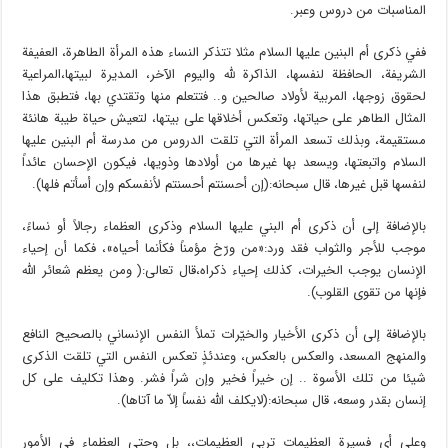
المناسبات من دروس وعبر.
ففي ذكرى أم البنين عليها السلام مثلا تتذكر النساء هذه المرأة الطاهرة، العفيفة
الشريفة، الحافظة لنفسها، الذاكرة لله واليوم الآخر، المديرة لبيتها،المراعية
لحقوق زوجها، المربية لأولاد صالحين و.. فتتعلم منها وتقتدي بها، فتطبق هذا
المثال الطاهر على حياتها، وتعكس أخلاقها على بيتها، لتعيش حياة طيبة هانئة
مستقيمة، وبذلك تسعد المرأة التي تلقت الدروس من مدرسة أم البنين عليها
السلام واتبعتها، ويسعد بها غيرها من أولادها وذويها، فيكون الإحسان عائداً
لنفسها قبل غيرها، قال سبحانه:(إن أحسنتم أحسنتم لأنفسكم وإن أسأتم فلها).
بالإضافة إلى أن ذكرى أم البني عليها السلام وذكرى العظماء رجالاً أو نساءً،
موجب للأجر والثواب فقد ورد:«من ورّخ مؤمناً فكأنما أحياه»، فكما أن إحياء
الإنسان يوجب الخيرات، كذلك إحياء ذكراه،قال تعالى:( ومن يعظم شعائر الله
فإنها من تقوى القلوب).
بالإضافة إلى أن ذكرى الأخيار والخيّرات تملأ النفس الإنساني بالصحيح النافع
والمنهج المسعد، والعكس بالعكس، وعندئذٍ تعكس النفس التي تلقت الذكرى
شيئا من تلك الأسوة .. إن خيراً فخير وإن شراً فشر. وهذا تكليف على كل
إنسان بقدر وسعه، قال سبحانه:(لايكلف الله نفساً إلاّ ما آتاها).
وعلى أي فسيرة العظيمات تربي العظيمات،، بل وحتى العظماء في الأمور