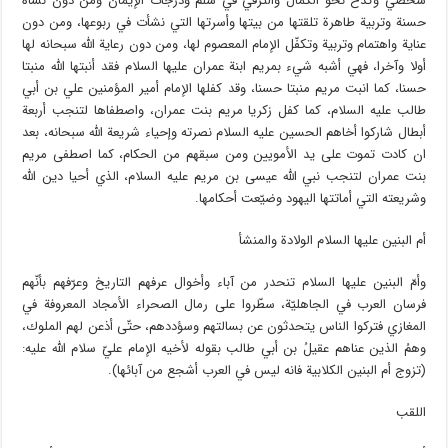
شخصي وكدح نحو الكمال والترقي في سلم ودرجات الإيمان ومن دون نشأة
حسنة وتربية طاهرة تلقتها من بيتها وأسرتها التي نشأت في ربوعها، ومن دون
عناية واهتمام وتربية وتكفّل الإمام المعصوم لها، ومن دون رعاية الله سبحانه لها
أولا وآخرا، فهي أشبه شيء بمريم ابنة عمران عليها السلام فقد أنبتها الله منبتا
حسنا، كما انبت مريم منبتا حسنا، وقد كفلها الإمام أمير المؤمنين علي بن أبي
طالب عليه السلام، كما كفل زكريا مريم بنت عمران، واصطفاها لتنجب أربعة
أبطال شاركوا أخاهم الحسين عليه السلام نصرته وإحياء شريعة الله سبحانه، بعد
ان كادت تموت على يد الأمويين ومن سبقهم من الحكام، كما اصطفى مريم
بنت عمران لتنجب نبي الله عيسى بن مريم عليه السلام، الذي أحيا دين الله
وشريعته التي أماتتها اليهود وضيّعت أحكامها.
أم البنين عليها السلام الولادة والمنشأ
وأمّ البنين عليها السلام تنحدر من آباء وأخوال عرفهم التاريخ وعرّفهم بأنّهم
فرسان العرب في الجاهليّة، سطّروا على رمال الصحراء الأمجاد المعروفة في
المغازي فتركوا الناس يتحدثون عن بسالتهم وسؤددهم، حتّى أذعن لهم الملوك،
وهمُ الذين عناهم عقيلُ بن أبي طالب بقوله لأخيه الإمام عليّ سلام الله عليه:
(تزوج أم البنين الكلابية فانه ليس في العرب أشجع من آبائها).
اللقب