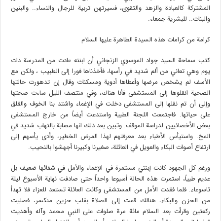
المشتركة كالعبادة والزهد والتقوى، فسيرتهن تربية للرجال والنساء.. والبنين
والبنات.. للبشرية جمعاء.
كرامة من كرامات هذه السيدة الطاهرة عليها السلام
كتب سماحة السيد جواد الموسوي الزنجاني أن ابنته عادت من المدرسة ذات
يوم وهي تعاني من ألم شديد في رأسها، فأخذناها فورا إلى الطبيب ، ولكن مع
الأسف لم يشخص مرضها وأعطاها أدوية ومسكنات وقال إن تدهورت حالتها
الصحية انقلوها إلى المستشفى فأنا هناك، وفي منتصف الليل ساءت صحتها
وإلى أن تم نقلها إلى المستشفى دخلت في الإغماء واشتد بنا الخوف والقلق
على حياتها. فاجتمعت اللجنة الطبية واستدعت أيضاً من خارج المستشفى
بعض الأخصائيين لدراسة الموقف. وتبين بعد ذلك انها مصابة بالتهاب شديد في
المخ. واستيأس الأطباء بعد معرفتهم لهذا المرض الخطير، وأدى يأسهم إلى
ارتفاع أصوات البكاء والعويل في العائلة، صغيرنا وكبيرنا أجهشوا بالنحيب.
ورغم كل الجهود كانت إبنتي مستمرة في الإغماء والأمل في شفائها ضعيف بل
عديم طبياً، استمرت هذه الحالة أسبوعا واحداً حتى صادفت نهاية الأسبوع ليلة
تاسوعاء. فلما فقدت الأمل من المستشفى وكانت العائلة تستعد للعزاء فلا تهدأ
من الحزن والبكاء، هنالك قمت إلى الصلاة بقلب حزين منكسر، فصليت
ركعتين وقرأت بعد السلام مائة مرة صلوات على النبي محمد وآله وأهديت