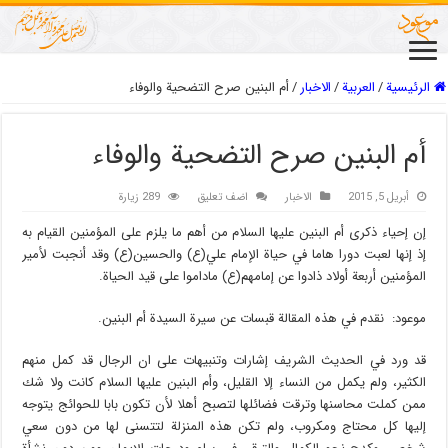
الرئيسية
/
العربیة
/
الاخبار
/
أم البنين صرح التضحية والوفاء
أم البنين صرح التضحية والوفاء
أبريل 5, 2015
الاخبار
اضف تعليق
289 زيارة
إن إحياء ذكرى أم البنين عليها السلام من أهم ما يلزم على المؤمنين القيام به
إذ إنها لعبت دورا هاما في حياة الإمام علي(ع) والحسين(ع) وقد أنجبت لأمير
المؤمنين أربعة أولاد ذادوا عن إمامهم(ع) ماداموا على قيد الحياة.
موعود: نقدم في هذه المقالة قبسات عن سيرة السيدة أم البنين.
قد ورد في الحديث الشريف إشارات وتنبيهات على ان الرجال قد كمل منهم
الكثير، ولم يكمل من النساء إلا القليل، وأم البنين عليها السلام كانت ولا شك
ممن كملت محاسنها وترقت فضائلها لتصبح أهلا لأن تكون بابا للحوائج يتوجه
إليها كل محتاج ومكروب، ولم تكن هذه المنزلة لتتسنى لها من دون سعي