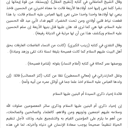
وقال الشيخ المامقاني في كتابه (تنقيح المقال): (ويستفاد من قوة إيمانها إن
بشرا كلما نعى إليها احد أولادها الأربعة قالت ما معناه اخبرني عن الحسين فاخذ
ينعي لها أولادها واحدا واحدا حتى نعى إليها العباس عليه السلام قالت: يا هذا
قطعت نياط قلبي أولادي ومن تحت الخضراء كلهم فداء لأبي عبد الله الحسين
عليه السلام، فها هي كما ترى قد هان عليها قتل بنيها الأربعة إن سلم الحسين
عليه السلام ويكشف هذا عن أن لها مرتبة في الديانة رفيعة) .
وقال النقدي في كتابه (زينب الكبرى): (كانت من النساء الفاضلات العارفات بحق
أهل البيت عليهم السلام كما كانت فصيحة بليغة لسنة ذات تقى وزهد وعبادة) .
ووصفها عمر كحالة في كتابه (أعلام النساء) بقوله: (شاعرة فصيحة) .
ونقل المازندراني في (معالي السمطين) نقلا عن كتاب (كنز المصائب) قائلا: (إن
ولدها العباس عليه السلام اخذ علما جما في أوائل عمره عن أبيه وأمه) .
فائدة إحياء ذكرى السيدة أم البنين عليها السلام
إن إحياء ذكرى أم البنين عليها السلام وذكرى سائر المعصومين صلوات الله
وسلامه عليهم اجمعين وذويهم ومن والاهم، كالعلماء والصالحين والصالحات،
من أهم ما يلزم على المؤمنين القيام به والتشجيع عليه، وذلك لأجل تنظيم
الحياة تنظيماً صحيحاً يوجب سعادة الإنسان في دنياه وآخرته، لما في هذه