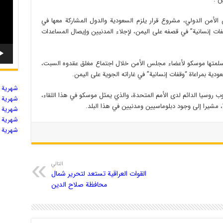
من الدولي، مشروع قرار يلزم السعودية والدول المشاركة معها في
ات إنسانية” في قصفه على اليمن، لإجلاء المدنيين وإيصال المساعدات
متها موسكو لأعضاء مجلس الأمن خلال اجتماع مغلق عقدوه السبت،
ودية بمراعاة “وقفات إنسانية” في غاراته الجوية على اليمن.
شهریة ال
ب روسيا الدائم لدى الأمم المتحدة، والذي يمثل موسكو في هذا اللقاء،
شهریة ال
 مشيرا إلى وجود دبلوماسيين ومدنيين في هذا البلد.
شهریة ال
شهریة ال
شهریة ال
التالي
القوات العراقية تستعد لتحرير شمال
محافظة صلاح الدين