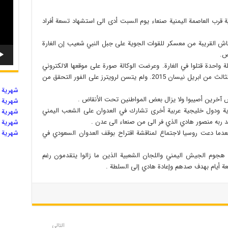
ة قرب العاصمة اليمنية صنعاء يوم السبت أدى الى استشهاد تسعة أفراد
اش القريبة من معسكر للقوات الجوية على جبل النبي شعيب إن الغارة
ص.
 واحدة قتلوا في الغارة. وعرضت الوكالة صورة على موقعها الالكتروني
لجثث ثلاثة أطفال وعليها ورقة كتب عليها تاريخ الثالث من ابريل نيسان 2015. ولم يتسن لرويترز على الفور التحقق من
شهریة ال
اص آخرين أصيبوا ولا يزال بعض المواطنين تحت الأنقاض .
شهریة ال
دية ودول خليجية عربية أخرى تشارك في العدوان على الشعب اليمني
شهریة ال
د ربه منصور هادي الذي فر الى من صنعاء الى عدن .
شهریة ال
ما دعت روسيا لاجتماع لمناقشة اقتراح بوقف العدوان السعودي في
شهریة ال
جوم الجيش اليمني واللجان الشعبية الذين ما زالوا يتقدمون رغم
سعة أيام بهدف صدهم وإعادة هادي إلى السلطة .
التالي