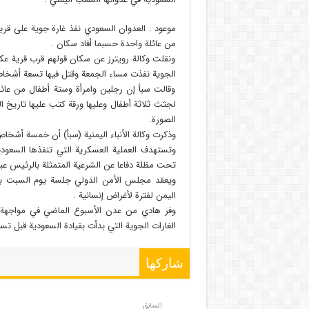
موعود : العدوان السعودي نفذ غارة جوية على قري
من عائلة واحدة حسبما أفاد سكان .
ونقلت وكالة رويترز عن سكان قولهم قرب قرية عك
الجوية نفذت مساء الجمعة وقتل فيها تسعة أشخا
وقالت سبأ إن رجلين وامرأة وستة أطفال من عائلة
الصورة.
وذكرت وكالة الأنباء اليمنية (سبأ) أن خمسة أشخ
وتستهدف العملية العسكرية التي تنفذها السعو
تحت مظلة دفاعا عن الشرعية المتمثلة بالرئيس عب
ويعقد مجلس الأمن الدولي جلسة يوم السبت بعد
اليمن لفترة لأغراض إنسانية .
وفر هادي من عدن الأسبوع الماضي في مواجهة ه
الغارات الجوية التي بدأت بقيادة السعودية قبل ت
شاركها
السابق