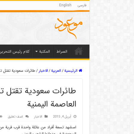
فارسی
English
الصراط
المکتبة
كلام رئيس التحرير
الرئيسية
/
العربیة
/
الاخبار
/
طائرات سعودية تقتل تسع
طائرات سعودية تقتل تس
العاصمة اليمنية
أبريل 4, 2015
الاخبار
اضف تعليق
اسشهد تسعة أفراد من عائلة واحدة قرب قرية من 
السعودية في عدوانها الشعب اليمني .