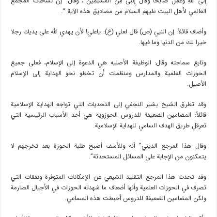
إِلَى اللَّهِ وَعَمِلَ صَالِحًا وَقَالَ إِنَّنِی مِنَ الْمُسْلِمِینَ”، وقال “إن نشاطات المجمع
العالمي لأهل البيت عليهم السلام من مصاديق هذه الآية “.
وأضاف قائلاً: إن النبي (ص) قال لعلي (ع): ياعلي! لأن يهدي الله على يديك رجلا
خيرا لك من الدنيا وما فيها‎.
وتابع سماحته وقال: الوظيفة الأصليه هي الدعوة إلى الإسلام، فعلى جميع
الحوزات العلمية والمدارس ومنظمات أن تخطو نحو الهداية إلى الإسلام
الأصيل.
وقد تطرق الشيخ بشير النجفي إلى التحديات التي تواجه الهداية الإسلامية
قائلاً: المضامين الضعيفة للدروس الحوزوية هي أحد الأسباب الرئيسية التي
تعرقل طريق الهدف السامي للهداية الإسلامية.
وقال هذا المرجع الديني” أنه وللأسف أصبح طلبة الحوزة بعد تخرجهم لا
يتمكنون من الإجابة على المسائل المستحدثة”.
وقد تحدث هذا المرجع التقليد الشيعي عن الإمكانات المتوفرة ونفقات التي
تصرف في الحوزات العلمية وأنها أضعاف ما شهدته الحوزات في الأجيال الصارمة
ولكن المضامين الضعيفة للدروس أحبطت هذه المساعي.