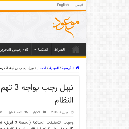
فارسی
English
الصراط
المکتبة
كلام رئيس التحرير
الرئيسية
/
العربیة
/
الاخبار
/
نبيل رجب يواجه 3 تهم بينها التحريض على كراهية النظام
نبيل رج
النظام
أبريل 4, 2015
الاخبار
اضف تعليق
“التحريض على كراهية النظام، بث أخبار كاذبة وإها