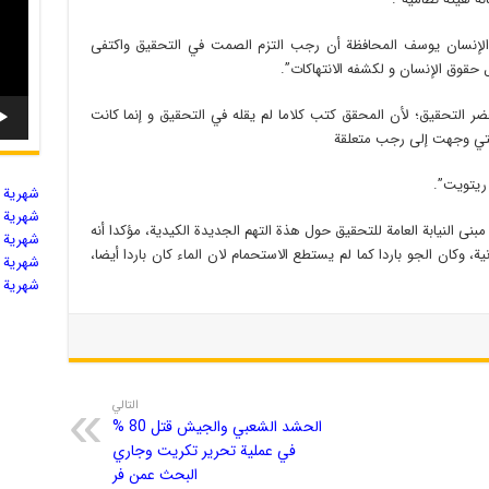
الإنسان يوسف المحافظة أن رجب التزم الصمت في التحقيق واكتفى
حقوق الإنسان و لكشفه الانتهاكات”.
التحقيق؛ لأن المحقق كتب كلاما لم يقله في التحقيق و إنما كانت
 التي وجهت إلى رجب متعلقة
 ريتويت”.
شهریة ال
شهریة ال
نقل غدا، الساعة 12 مساء إلى مبنى النيابة العامة للتحقيق حول هذة التهم الجديدة الكيدية، مؤكدا أنه
شهریة ال
، وكان الجو باردا كما لم يستطع الاستحمام لان الماء كان باردا أيضا،
شهریة ال
شهریة ال
التالي
الحشد الشعبي والجيش قتل 80 %
في عملية تحرير تكريت وجاري
البحث عمن فر