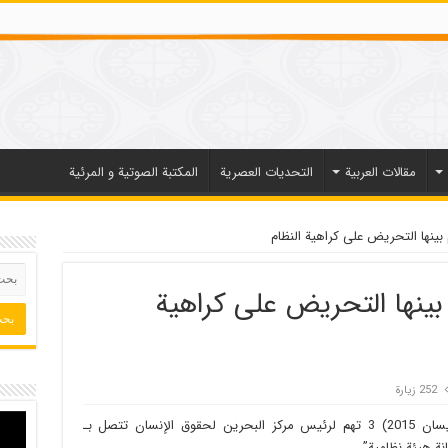
مقالات العربیة
التحديات العصرية
المكتبة الصوتية و المرئية
ب يواجه 3 تهم بينها التحريض على كراهية
252 زيارة
وجهت التحقيقات الجنائية (الجمعة 3 أبريل/ نيسان 2015) 3 تهم لرئيس مركز البحرين لحقوق الإنسان تتصل بـ
نة هيئة نظامية”.