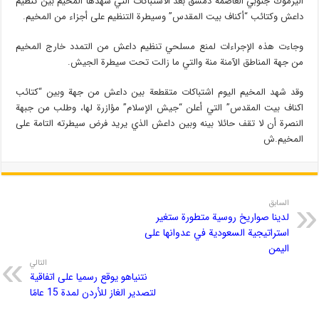
اليرموك جنوبي العاصمة دمشق بعد الاشتباكات التي شهدها المخيم بين تنظيم
داعش وكتائب “أكناف بيت المقدس” وسيطرة التنظيم على أجزاء من المخيم.
وجاءت هذه الإجراءات لمنع مسلحي تنظيم داعش من التمدد خارج المخيم
من جهة المناطق الآمنة منة والتي ما زالت تحت سيطرة الجيش.
وقد شهد المخيم اليوم اشتباكات متقطعة بين داعش من جهة وبين “كتائب
اكناف بيت المقدس” التي أعلن “جيش الإسلام” مؤازرة لها، وطلب من جبهة
النصرة أن لا تقف حائلا بينه وبين داعش الذي يريد فرض سيطرته التامة على
المخيم.ش
السابق
لدينا صواريخ روسية متطورة ستغير
استراتيجية السعودية في عدوانها على
اليمن
التالي
نتنياهو يوقع رسميا على اتفاقية
لتصدير الغاز للأردن لمدة 15 عامًا