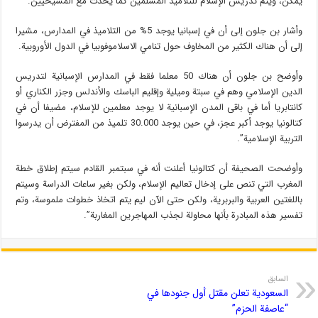
يمكن، ويتم تدريس الإسلام للتلاميذ المسلمين كما يحدث مع المسيحيين.
وأشار بن جلون إلى أن في إسبانيا يوجد 5% من التلاميذ في المدارس، مشيرا
إلى أن هناك الكثير من المخاوف حول تنامي الاسلاموفوبيا في الدول الأوروبية.
وأوضح بن جلون أن هناك 50 معلما فقط في المدارس الإسبانية لتدريس
الدين الإسلامي وهم في سبتة وميلية وإقليم الباسك والأندلس وجزر الكناري أو
كانتابريا أما في باقى المدن الإسبانية لا يوجد معلمين للإسلام، مضيفا أن في
كتالونيا يوجد أكبر عجز، في حين يوجد 30.000 تلميذ من المفترض أن يدرسوا
التربية الإسلامية”.
وأوضحت الصحيفة أن كتالونيا أعلنت أنه في سبتمبر القادم سيتم إطلاق خطة
المغرب التي تنص على إدخال تعاليم الإسلام، ولكن بغير ساعات الدراسة وسيتم
باللغتين العربية والبربرية، ولكن حتى الآن ليم يتم اتخاذ خطوات ملموسة، وتم
تفسير هذه المبادرة بأنها محاولة لجذب المهاجرين المغاربة”.
السابق
السعودية تعلن مقتل أول جنودها في
“عاصفة الحزم”