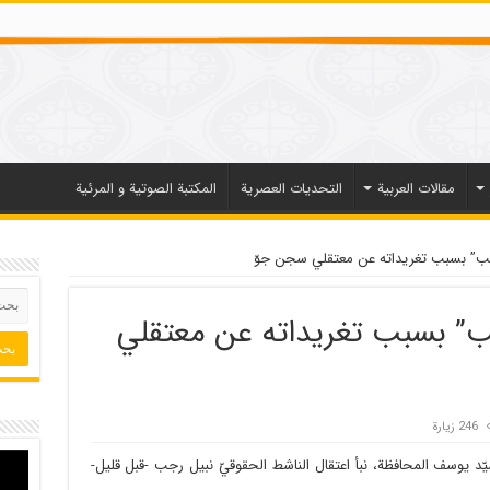
مقالات العربیة
التحديات العصرية
المكتبة الصوتية و المرئية
رجب” بسبب تغريداته عن معتقلي سجن جوّ
جب” بسبب تغريداته عن معتقلي
246 زيارة
د يوسف المحافظة، نبأ اعتقال الناشط الحقوقيّ نبيل رجب -قبل قليل-