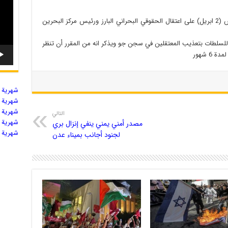
ابنا: أقدمت السلطات الخليفية عصر اليوم الخميس (2 ابريل) على اعتقال الحقوقي البحراني البارز ورئيس مركز البحرين
ه للسلطات بتعذيب المعتقلين في سجن جو ويذكر انه من المقرر أن تنظر
 شهور
شهریة ال
شهریة ال
شهریة ال
التالي
شهریة ال
مصدر أمني يمني ينفي إنزال بري
شهریة ال
لجنود أجانب بميناء عدن