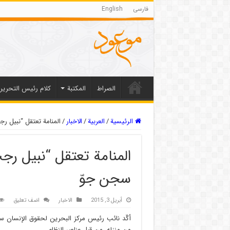
فارسی
English
الصراط
المکتبة
كلام رئيس التحرير
الرئيسية
/
العربیة
/
الاخبار
/
المنامة تعتقل “نبيل 
المنامة تعتقل “نبيل ر
سجن جوّ
أبريل 3, 2015
الاخبار
اضف تعليق
أكّد نائب رئيس مركز البحرين لحقوق الإنسان سيّ
من منزله، من قبل عناصر النظام.