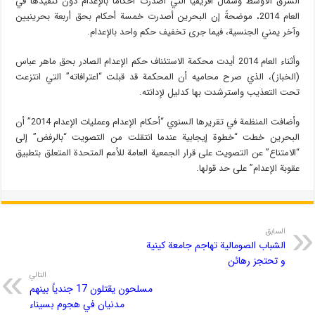
الشرق الأوسط وشمال أفريقيا التي أصدرت أحكاماً بالإعدام دون تنفيذها في
العام 2014، موضحةً إن البحرين أصدرت خمسة أحكام بحق أربعة بحرينيين
وآخر يمني الجنسية، فيما جرى تخفيف حكم واحد بالإعدام.
وأثناء العام 2014 أيدت محكمة الاستئناف حكم الإعدام الصادر بحق ماهر عباس
(الخباز)، الذي صرح محاميه أن المحكمة قد قبلت “اعترافاته” التي انتزعت
تحت التعذيب واسترشدت بها كدليل لإدانته.
وأضافت المنظمة في تقريرها السنوي “أحكام الإعدام وعمليات الإعدام 2014” أن
البحرين خطت “خطوة إيجابية عندما انتقلت من التصويت “بالرفض” إلى
“الامتناع” عن التصويت على قرار الجمعية العامة للأمم المتحدة المتعلق بتطبيق
عقوبة الإعدام” على حد قولها.
السابق
الشباب الصومالية تهاجم جامعة کينية
و تحتجز رهائن
التالي
مسلحون يقتلون 17 جندياً بينهم
مدنيان في هجوم بسيناء