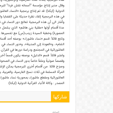
وقال مدير إنتاج مؤسسة “آسمانه نقش فردا” للبرمج
الدولية (ايكنا): قد تم إنتاج برمجية «النساء العا
في هذه البرمجية إلقاء نظرة حديثة على القضايا و
وأشار الى أن هذه البرمجية تعالج دور النساء في 
عدة أقسام أولها «عقلية بني هاشم» الذي يشمل
المصورة) وخطبة السيدة زينب(س) مع تفسيرها.
وتابع قائلاً: قسم «نساء عاشوراء» بوصفه أحد أق
الشام»، و«العودة إلى المدينة»، و«دور النساء في
العاشورائية في المجتمع ودراسة دورها في القرآن.
واعتبر قائلاً: قسم «الدليل» بوصفه يكون قسماً آخ
وقصصاً صوتيةً وملفاً خاصاً بدور النساء في الصحوة 
وصرّح قائلا: من أقسام أخرى للبرمجية يمكن الإ
المرأة المسلمة في ثلاث نسخ الفارسية، والعربية،
العاشورائية ومقطع عاشوراء بمحورية نساء عاشوراء
المصدر : وكالة الأنباء القرآنية الدولية (ايكنا):
شاركها
السابق