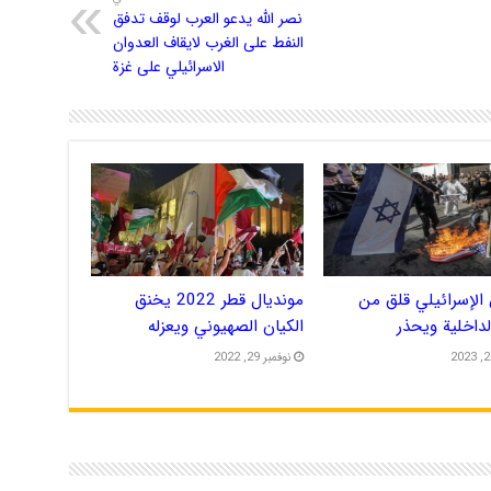
نصر الله يدعو العرب لوقف تدفق
النفط على الغرب لايقاف العدوان
الاسرائيلي على غزة
الإسرائيلي قلق من
مونديال قطر 2022 يخنق
الداخلية ويحذر
الكيان الصهيوني ويعزله
نوفمبر 29, 2022