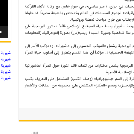
يات في ايران، «امير عباسي»، في حوار خاص مع وكالة الأنباء القرآنية
شورائيات» لجميع المسلمات في العالم ولاتختص بالشيعة مضيفاً: قد حاولنا
الإجتناب عن طرح مباحث نمطية وروتينية.
نهضة عاشوراء ونمط حياة المجتمع الإسلامي قائلاً: تحتوي البرمجية على
 دراسة شخصية وسيرة السيدة زينب(س) بصورة إنفوجرافيك(المعلومات
سام البرمجية يشمل «الموكب الحسيني إلى عاشوراء»، و«موكب الأسر إلى
 النهضة الحسينية»، مؤكداً أن هذا القسم يتطرق إلى أسلوب حياة المرأة
شهریة ال
شهریة ال
ر للبرمجية يشمل مختارات من كلمات قائد الثورة حول المرأة العاشورائية
شهریة ال
شهریة ال
الإسلامية الأخيرة.
شهریة ال
شارة إلى قسم «ببليوجرافيا» (وصف الكتب) المشتمل على التعريف بكتب
 والإنجليزية وقسم «المكنز» المشتمل على مجموعة من المقالات والأشعار
.
التالي