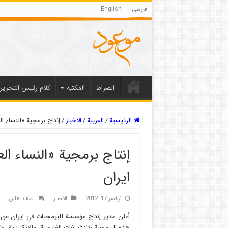
فارسی
English
الصراط
المکتبة
كلام رئيس التحرير
الرئيسية
/
العربیة
/
الاخبار
/
إنتاج برمجية «النساء ا
إنتاج برمجية «النساء ا
ايران
نوفمبر 17, 2012
الاخبار
اضف تعليق
أعلن مدير إنتاج مؤسسة للبرمجيات في ايران عن إنت
هذه البرمجية بثلاث لغات الفارسية، والإنکليزية، وال