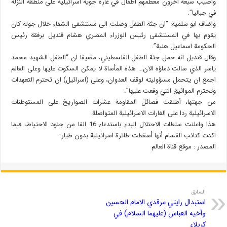
واصيب سبعة اخرون معظمهم اطفال في غارة جوية اسرائيلية على منطقة النزلة
في جباليا”.
واضاف ابو سلمية: “ان جثة الطفل وصلت الى مستشفى الشفاء خلال جولة كان
يقوم بها في المستشفى رئيس الوزراء المصري هشام قنديل برفقة رئيس
الحكومة اسماعيل هنية”.
وقال قنديل انه حمل جثة الطفل الفلسطيني، مضيفا ان “الطفل الشهيد محمد
ياسر الذي سالت دماؤه الان… هذه المأساة لا يمكن السكوت عليها وعلى العالم
اجمع ان يتحمل مسؤوليته لوقف العدوان، وعلى (اسرائيل) ان تحترم التعهدات
وتحترم المواثيق التي وقعت عليها”.
من جهتها، أطلقت فصائل المقاومة عشرات الصواريخ على المستوطنات
الاسرائيلية ردا على الغارات الاسرائيلية المتواصلة.
هذا واعلنت سلطات الاحتلال البدء باستدعاء 16 الفا من جنود الاحتياط، فيما
اكدت كتائب القسام أنها أسقطت طائرة اسرائيلية بدون طيار.
المصدر : موقع قناة العالم
السابق
استبدال رايتي مرقدي الامام الحسين
وأخيه العباس (عليهما السلام) في
كربلاء