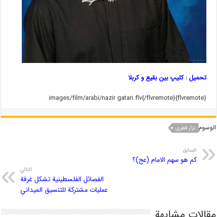
تحمیل : کلیپ بین بقیع و کربلا
{flvremote}images/film/arabi/nazir gatari.flv{/flvremote}
الوسوم
نزار قطری
السابق
کم هو سهم الامام (عج)؟
التالي
الفصائل الفلسطينية تشكل غرفة
عمليات مشتركة للتنسيق الميداني
مقالات مشابهة