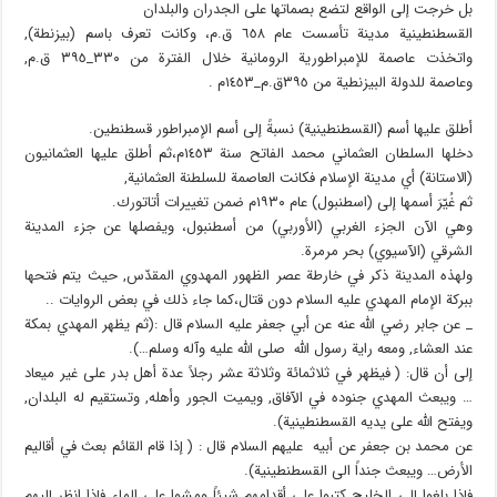
بل خرجت إلى الواقع لتضع بصماتها على الجدران والبلدان
القسطنطينية مدينة تأسست عام ٦٥٨ ق.م، وكانت تعرف باسم (بيزنطة),
واتخذت عاصمة للإمبراطورية الرومانية خلال الفترة من ٣٣٠_٣٩٥ ق.م,
وعاصمة للدولة البيزنطية من ٣٩٥ق.م_١٤٥٣م .
أطلق عليها أسم (القسطنطينية) نسبةً إلى أسم الإمبراطور قسطنطين.
دخلها السلطان العثماني محمد الفاتح سنة ١٤٥٣م،ثم أطلق عليها العثمانيون
(الاستانة) أي مدينة الإسلام فكانت العاصمة للسلطنة العثمانية,
ثم غُيّرَ أسمها إلى (اسطنبول) عام ١٩٣٠م ضمن تغييرات أتاتورك.
وهي الآن الجزء الغربي (الأوربي) من أسطنبول، ويفصلها عن جزء المدينة
الشرقي (الآسيوي) بحر مرمرة.
ولهذه المدينة ذكر في خارطة عصر الظهور المهدوي المقدّس, حيث يتم فتحها
ببركة الإمام المهدي عليه السلام دون قتال،كما جاء ذلك في بعض الروايات ..
_ عن جابر رضي الله عنه عن أبي جعفر عليه السلام قال :(ثم يظهر المهدي بمكة
عند العشاء, ومعه راية رسول الله صلى الله عليه وآله وسلم…).
إلى أن قال: ( فيظهر في ثلاثمائة وثلاثة عشر رجلاً عدة أهل بدر على غير ميعاد
… ويبعث المهدي جنوده في الآفاق, ويميت الجور وأهله, وتستقيم له البلدان,
ويفتح الله على يديه القسطنطينية).
عن محمد بن جعفر عن أبيه عليهم السلام قال : ( إذا قام القائم بعث في أقاليم
الأرض… ويبعث جنداً الى القسطنطينية).
فإذا بلغوا إلى الخليج كتبوا على أقدامهم شيئاً ومشوا على الماء فإذا انظر إليهم