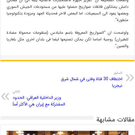
وأضافت الصحيفة ان “تقرير اجهزة الاستخبارات الالمانية ينبه الى ان مقاتلى
داعش يمتلكون قاذفات صواريخ حصلوا عليها من مستودعات الجيش السوري
وبعضها يعود الى السبعينات، اما البعض الاخر فحديثة العهد ومزودة بتكنولوجيا
متطورة”.
واوضحت ان “الصواريخ المعروفة باسم مانبادس (منظومات محمولة مضادة
للطيران) روسية اساسا لكن يمكن تصنيعها ايضا فى بلدان اخرى مثل بلغاريا
والصين”.
السابق
اختطاف 30 فتاة وفتى في شمال شرق
نيجريا
التالي
وزير الداخلية العراقي: الحدود
المشتركة مع إيران هي الأكثر أمناً
مقالات مشابهة