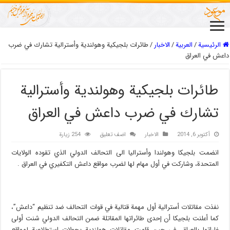
الرئيسية
/
العربیة
/
الاخبار
/
طائرات بلجيكية وهولندية وأسترالية تشارك في ضرب
داعش في العراق
طائرات بلجيكية وهولندية وأسترالية
تشارك في ضرب داعش في العراق
أكتوبر 6, 2014
الاخبار
اضف تعليق
254 زيارة
انضمت بلجيكا وهولندا وأستراليا الى التحالف الدولي الذي تقوده الولايات
المتحدة، وشاركت في أول مهام لها لضرب مواقع داعش التكفيري في العراق .
نفذت مقاتلات أسترالية أول مهمة قتالية في قوات التحالف ضد تنظيم “داعش”،
كما أعلنت بلجيكا أن إحدى طائراتها المقاتلة ضمن التحالف الدولي شنت أولى
غاراتها بالعراق، في حين قامت مقاتلات هولندية بجولات استطلاعية لمواقع