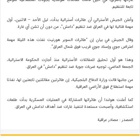
تابعة للتنظيم.
وأعلن الجيش الأسترالي أن طائرات أسترالية بدأت، ليل الأحد – الاثنين، أول
مهمة قتالية لها في العراق ضد تنظيم “داعش”، من دون أن تشن أي غارة.
وقال الجيش في بيان إن “طائرات السوبر هورنيت نفذت هذه الليلة مهمة
اعتراض جوي وإسناد جوي قريب فوق شمال العراق”.
وهذا هو أول تحليق للمقاتلات الأسترالية منذ أجازت الحكومة الاسترالية،
الجمعة الماضي، توجيه ضربات جوية ضد تنظيم “داعش” في العراق.
من جانبها قالت وزارة الدفاع البلجيكية، إن طائرتين مقاتلتين تابعتين لها، نفذتا
مهمة استطلاع فوق الأراضي العراقية.
كما أعلنت هولندا أن طائراتها المشاركة في العمليات العسكرية بدأت طلعات
استكشافية، وأصبحت مستعدة لتنفيذ غارات ضد أهداف لداعش في العراق.
المصدر : مصادر عراقية