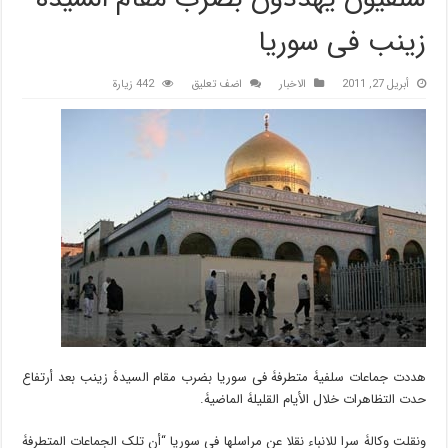
زینب فی سوریا
أبريل 27, 2011
الاخبار
اضف تعليق
442 زيارة
هددت جماعات سلفیۀ متطرفۀ فی سوریا بضرب مقام السیدۀ زینب بعد أرتفاع
حدت التظاهرات خلال الأیام القلیلۀ الماضیۀ.
ونقلت وکالۀ سرا للانباء نقلا عن مراسلها فی سوریا “أن تلک الجماعات المتطرفۀ