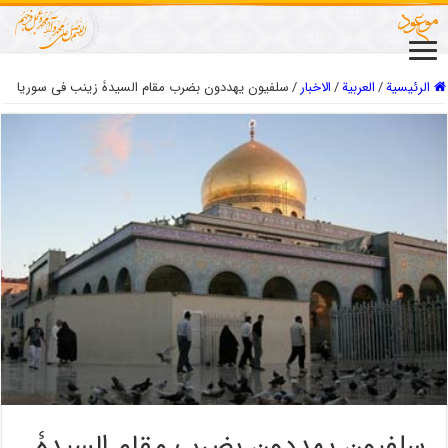
الرئيسية
/
العربیة
/
الاخبار
/
سلفیون یهددون بضرب مقام السیدۀ زینب فی سوریا
سلفیون یهددون بضرب مقام السیدۀ