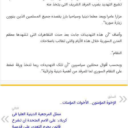
تشیع التهدید بضرب المرقد الشریف التی یتخذ منه
مزارا عامرا ویعد معلما دینیا وسیاحیا بارز یقصده جمیع المسلمین الذین ینوون
زیارۀ سوریا”.
وأضاف “أن هذه التهدیدات جاءت بعد حدت التظاهرات التی تشهدها معظم
المدن السوریۀ خلال هذه الأیام والتی تطالب باصلاحات
النظام”.
وبحسب أقوال محللین سیاسیین “أن تلک التهدیدات ربما تتخذ ورقۀ ضغط
على النظام السوری لما للمرقد من أهمیۀ دینیۀ وتراثیۀ”.
السابق
الإخوۀ المؤمنون.. الأخوات المؤمنات..
التالي
ممثل المرجعیة الدینیة العلیا فی
كربلاء: على الامم المتحدة ان تشرع
قانون یجرم التعدی على قدسیة