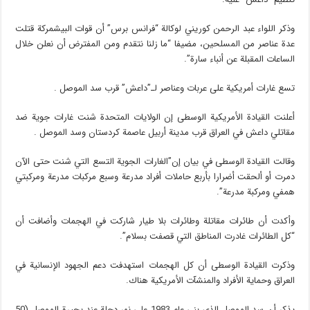
وذكر اللواء عبد الرحمن كوريني لوكالة “فرانس برس” أن قوات البيشمركة قتلت
عدة عناصر من المسلحين، مضيفا “ما زلنا نتقدم ومن المفترض أن نعلن خلال
الساعات المقبلة عن أنباء سارة”.
تسع غارات أمريكية على عربات وعناصر لـ”داعش” قرب سد الموصل .
أعلنت القيادة الأمريكية الوسطى إن الولايات المتحدة شنت غارات جوية ضد
مقاتلي داعش في العراق قرب مدينة أربيل عاصمة كردستان وسد الموصل .
وقالت القيادة الوسطى في بيان إن”الغارات الجوية التسع التي شنت حتى الآن
دمرت أو ألحقت أضرارا بأربع حاملات أفراد مدرعة وسبع مركبات مدرعة ومركبتي
همفي ومركبة مدرعة”.
وأكدت أن طائرات مقاتلة وطائرات بلا طيار شاركت في الهجمات وأضافت أن
“كل الطائرات غادرت المناطق التي قصفت بسلام”.
وذكرت القيادة الوسطى أن كل الهجمات استهدفت دعم الجهود الإنسانية في
العراق وحماية الأفراد والمنشآت الأمريكية هناك.
يذكر أن سد الموصل الذي بني عام 1983 على نهر دجلة عند بحيرة الموصل (50