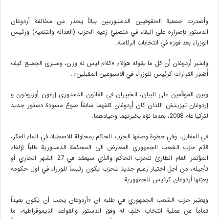
وأصدرت جمعية الحقوقيين الدستوريين بياناً يحذر من مخالفة أردوغان
الدستور بإصراره على البقاء في منصبَيْ زعيم الحزب (العدالة والتنمية) ورئيس
الوزراء بعد فوزه في انتخابات الرئاسة.
واعتبر أردوغان أن كل ما يقوله هؤلاء «كلام ليس له وزن، وسيرى الجميع كيف
أُصْدِر القرارات كرئيس للوزراء في الاسبوعين المقبلين».
وبين الموقّعين على البيان، الخبيران في القانون الدستوري إرغون أوزبودون و
إردوغان تيزيتش اللذان كان أردوغان كلفهما سابقاً صوغ مسودة دستور جديد
لتركيا عام 2008، بعدما نوّه بخبرتهما وحيادهما.
في المقابل، وفي خطوة وصفها الحزب الحاكم بمحاولة للاصطياد في الماء العكر،
قدّم حزب الشعب الجمهوري المعارض الى المحكمة الدستورية طلباً لإلغاء
المؤتمر العام الطارئ للحزب الحاكم والذي سيعقد في 27 الشهر الجاري أو
تأجيله، من أجل اختيار زعيم جديد للحزب يكون رئيساً للوزراء في أول حكومة
يعيّنها أردوغان كرئيس للجمهورية.
ويعتبر حزب الشعب الجمهوري في طلبه ان «أردوغان يجب أن يكون بعيداً
تماماً عن عملية انتخاب خلفٍ له وفق الدستور والقواعد الديموقراطية، ما