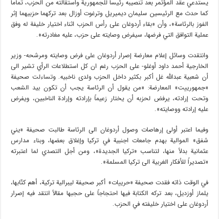
يستدعي عقد المؤتمر بعد تنصيبه رئيساً للجمهورية واستقالته من الحزب، تماماً
كما حدث مع الرئيسين سليمان ديميريل وترغوت أوزال بعد تركهما حزبيهما إثر
الفوز بالرئاسة»، وأن «بقاء أردوغان على رأس الحزب اثناء اختيار خليفة له وفق
عملية التوافق التي فرضها، سيفرض وصايته على حزب، عليه مغادرته».
وانتقدت وسائل إعلام معارضة إصرار أردوغان على فرض وصايته ومرشحه- وزير
الخارجية أحمد داود أوغلو- على الحزب رغم ان كل استطلاعات الرأي تشير الى
أن شعبية عبدالله غل أكبر بكثير داخل الحزب ولدى ناخبيه. وتساءلت صحيفة
«جمهورييت» المعارضة: «من يقول أن الرئاسة يجب أن تكون بيد الشعب
وتحت إرادته، يرفض لحزبه أن يختار زعيماً بإرادته وإرادة الناخبين، ويفرض
عليه إرادته ووصايته».
وفيما اعتبر أولى إرهاصات وصول أردوغان الى الرئاسة طالبت صحيفة «يني
شفق» الموالية بهدم جامعات اجنبية في تركيا وإغلاق بعضها، وبناء مدارس
عثمانية بدلاً منها، لتناسب «تركيا الجديدة»، ومن أجل التصدي لما اعتبرته
«تصديراً للأفكار الغربية الى تركيا المسلمة».
في الوقت ذاته فقدت صحيفة «حرييات» أكبر صحيفة ليبرالية تركية، أهم كتّابها،
يلماز أوزديل، بعد تركه الكتابة فيها احتجاجاً على حجبها مقالاً انتقد فيه إصرار
أردوغان على اختيار خليفته في الحزب.