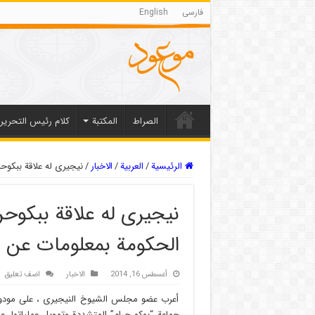
فارسی
English
الصراط
المکتبة
كلام رئيس التحرير
الرئيسية
/
العربیة
/
الاخبار
/
نيجيرى له علاقة ببكوح
نيجيرى له علاقة ببكوحر
الحكومة بمعلومات عن ا
أغسطس 16, 2014
الاخبار
اضف تعليق
أعرب عضو مجلس الشيوخ النيجيرى ، على مودو شر
جماعة “بوكو حرام” المتشددة وتمويل عملياتها، 