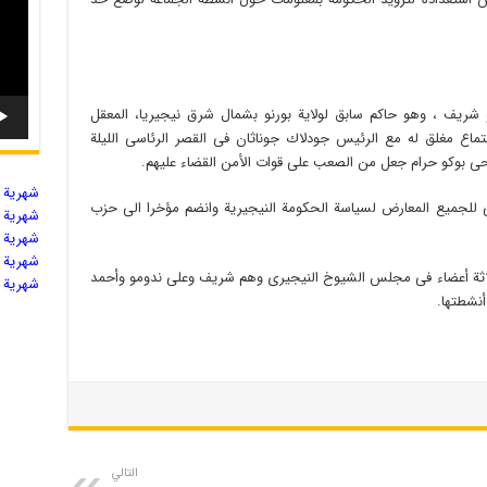
ريف ، وهو حاكم سابق لولاية بورنو بشمال شرق نيجيريا، المعقل
تماع مغلق له مع الرئيس جودلاك جوناثان فى القصر الرئاسى الليلة
لحى بوكو حرام جعل من الصعب على قوات الأمن القضاء عليهم.
شهریة ال
 للجميع المعارض لسياسة الحكومة النيجيرية وانضم مؤخرا الى حزب
شهریة ال
شهریة ال
شهریة ال
لاثة أعضاء فى مجلس الشيوخ النيجيرى وهم شريف وعلى ندومو وأحمد
شهریة ال
أنشطتها.
التالي