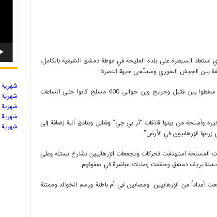
 استعاد السيطرة على بلدة المليحة في غوطة دمشق الشرقية بالكامل،
نيفة بين الجيش السوري ومسلّحي جبهة النصرة.
شهریة ال
مصادر خاصة تشير إلى أنّ أكثر من مئة مسلح سقطوا بين قتيل وجريح وإن حوالى 600 مسلح كانوا حتى الساعات
شهریة ال
شهریة ال
شهریة ال
ة وأسلحة من بينها قاذفات “آر بي جي” وقنابل وبنادق آلية إضافة إلى
شهریة ال
 زرعها الإرهابيون في الأرض”.
المسلحة استهدفت تحركات وتجمعات الإرهابيين بشارع نستله وعلى
سنة بريف دمشق وحققت إصابات مباشرة في صفوفهم.
أعداداً من الإرهابيين ومصابين في أم باطنة ورسم الخوالد وممتنة