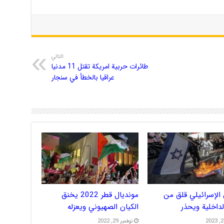
التالي
طائرات حربية امريكة تقتل 11 مدنيا
عراقيا بالخطأ في سنجار
الإسرائيلي قلق من
مونديال قطر 2022 يخنق
الداخلية ويحذر
الكيان الصهيوني ويعزله
نوفمبر 29, 2022