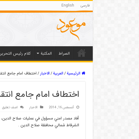
فارسی
English
الصراط
المکتبة
كلام رئيس التحرير
الرئيسية
/
العربیة
/
الاخبار
/
اختطاف امام جامع انت
اختطاف امام جامع انت
أغسطس 16, 2014
الاخبار
اضف تعليق
أفاد مصدر امني مسؤول في عمليات صلاح الدين، 
الشرقاط شمالي محافظة صلاح الدين .