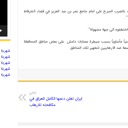
 بالضرب المبرح على امام جامع عمر بن عبد العزيز في قضاء الشرقاط
ع اختطفوه الى جهة مجهولة”.
منياً مأساوياً بسبب سيطرة عصابات داعش على بعض مناطق المحافظة
عة ضد الارهابيين لتطهير تلك المناطق.
شهریة ال
شهریة ال
شهریة ال
شهریة ال
شهریة ال
التالي
ايران تعلن دعمها الكامل للعراق في
مكافحته للارهاب