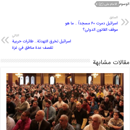
الوسوم
الامام علی (ع)
السابق
اسرائیل دمرت ۶۰ مسجداً .. ما هو
موقف القانون الدولی؟
التالي
اسرائيل تخرق التهدئة… طائرات حربية
تقصف عدة مناطق في غزة
مقالات مشابهة