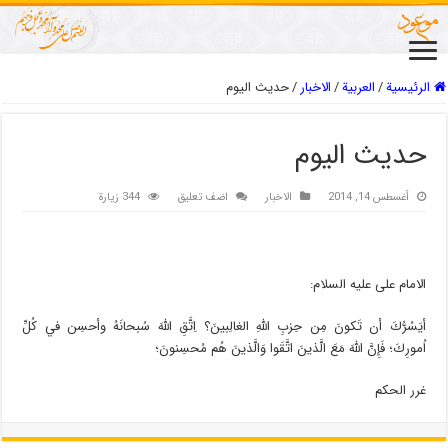
الرئيسية
/
العربیة
/
الاخبار
/
حدیث الیوم
حدیث الیوم
أغسطس 14, 2014
الاخبار
اضف تعليق
344 زيارة
الامام على عليه السلام:
أيَسُرُّكَ أن تَكونَ مِن حِزبِ اللّهِ الغالِبينَ؟ اِتَّقِ اللّهَ سُبحانَهُ وأحسِن في كُلِّ
اُمورِكَ؛ فَإِنَّ اللّهَ مَعَ الَّذينَ اتَّقَوا وَالَّذينَ هُم مُحسِنونَ؛
غرر الحكم