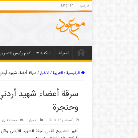
فارسی
English
الصراط
المکتبة
كلام رئيس التحرير
الرئيسية
/
العربیة
/
الاخبار
/
سرقة أعضاء شهيد أردني
سرقة أعضاء شهيد أردني ق
وحنجرة
أغسطس 13, 2014
الاخبار
اضف تعليق
أظهر التشريح الثاني لجثة الشهيد الأردني و
أضلاعه، وإصابات في جسده.