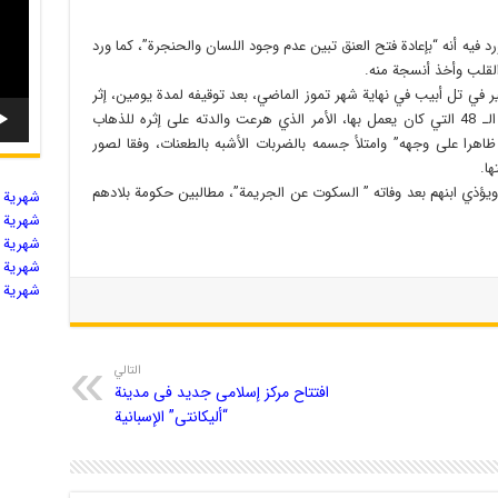
 فيه أنه “بإعادة فتح العنق تبين عدم وجود اللسان والحنجرة”، كما ورد
لقلب وأخذ أنسجة منه.
سجن ابو قبير في تل أبيب في نهاية شهر تموز الماضي، بعد توقيفه لمدة يومين، إثر
القاء القبض عليه لإقامته غير الشرعية في أراضي الـ 48 التي كان يعمل بها، الأمر الذي هرعت والدته على إثره للذهاب
 ظاهرا على وجهه” وامتلأ جسمه بالضربات الأشبه بالطعنات، وفقا لصور
ا.
ويؤذي ابنهم بعد وفاته ” السكوت عن الجريمة”، مطالبين حكومة بلادهم
شهریة ال
شهریة ال
شهریة ال
شهریة ال
شهریة ال
التالي
افتتاح مرکز إسلامی جدید فی مدینة
“ألیکانتی” الإسبانیة