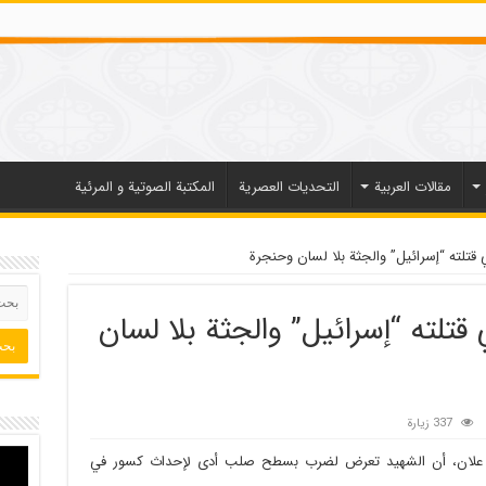
مقالات العربیة
التحديات العصرية
المكتبة الصوتية و المرئية
 قتلته “إسرائيل” والجثة بلا لسان وحنجرة
تلته “إسرائيل” والجثة بلا لسان
337 زيارة
ائل علان، أن الشهيد تعرض لضرب بسطح صلب أدى لإحداث كسور في