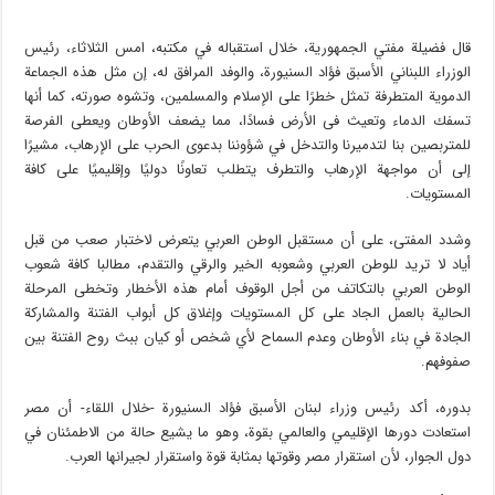
قال فضيلة مفتي الجمهورية، خلال استقباله في مكتبه، امس الثلاثاء، رئيس
الوزراء اللبناني الأسبق فؤاد السنيورة، والوفد المرافق له، إن مثل هذه الجماعة
الدموية المتطرفة تمثل خطرًا على الإسلام والمسلمين، وتشوه صورته، كما أنها
تسفك الدماء وتعيث فى الأرض فسادًا، مما يضعف الأوطان ويعطى الفرصة
للمتربصين بنا لتدميرنا والتدخل في شؤوننا بدعوى الحرب على الإرهاب، مشيرًا
إلى أن مواجهة الإرهاب والتطرف يتطلب تعاونًا دوليًا وإقليميًا على كافة
المستويات.
وشدد المفتى، على أن مستقبل الوطن العربي يتعرض لاختبار صعب من قبل
أياد لا تريد للوطن العربي وشعوبه الخير والرقي والتقدم، مطالبا كافة شعوب
الوطن العربي بالتكاتف من أجل الوقوف أمام هذه الأخطار وتخطى المرحلة
الحالية بالعمل الجاد على كل المستويات وإغلاق كل أبواب الفتنة والمشاركة
الجادة في بناء الأوطان وعدم السماح لأي شخص أو كيان ببث روح الفتنة بين
صفوفهم.
بدوره، أكد رئيس وزراء لبنان الأسبق فؤاد السنيورة -خلال اللقاء- أن مصر
استعادت دورها الإقليمي والعالمي بقوة، وهو ما يشيع حالة من الاطمئنان في
دول الجوار، لأن استقرار مصر وقوتها بمثابة قوة واستقرار لجيرانها العرب.