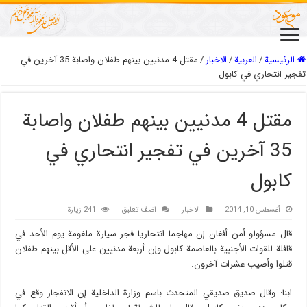
الرئيسية
/
العربیة
/
الاخبار
/
مقتل 4 مدنيين بينهم طفلان واصابة 35 آخرين في
تفجير انتحاري في كابول
مقتل 4 مدنيين بينهم طفلان واصابة
35 آخرين في تفجير انتحاري في
كابول
أغسطس 10, 2014
الاخبار
اضف تعليق
241 زيارة
قال مسؤولو أمن أفغان إن مهاجما انتحاريا فجر سيارة ملغومة يوم الأحد في
قافلة للقوات الأجنبية بالعاصمة كابول وإن أربعة مدنيين على الأقل بينهم طفلان
قتلوا وأصيب عشرات آخرون.
ابنا: وقال صديق صديقي المتحدث باسم وزارة الداخلية إن الانفجار وقع في