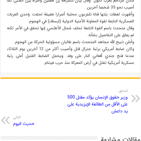
مكان مزدحم بغرب كابول. وقال بيان للشرطة إن طفلين وأمرأة بين القتلى كما
أصيب نحو 35 شخصا آخرين.
وأظهرت لقطات بثتها قناة تلفزيون محلية أضرارا طفيفة لحقت بإحدى العربات
العسكرية التابعة لقوة المعاونة الأمنية الدولية (ايساف) في الهجوم.
وقال متحدث باسم القوة التابعة لحلف شمال الأطلسي إنها تحقق في الأمر لكنه
لم يعلق على التفاصيل بشأنه.
وأعلن ذبيح الله مجاهد المتحدث باسم طالبان مسؤولية الحركة عن الهجوم.
وكان ضابط أمريكي برتبة جنرال قتل وأصيب أكثر من 12 آخرين يوم الثلاثاء
عندما فتح جندي أفغاني النار على وفد. ويحمل الضابط القتيل أعلى رتبة
عسكرية أمريكية تقتل في أرض المعركة منذ حرب فيتنام.
السابق
وزير حقوق الإنسان يؤكد مقتل 500
على الأقل من الطائفة الإيزيدية على
يد داعش
التالي
حدیث الیوم
مقالات مشابهة