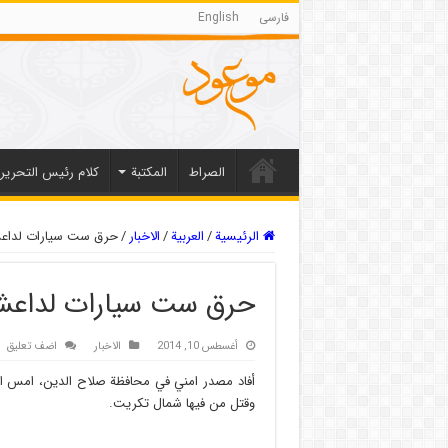
فارسی
English
الصراط
المکتبة
كلام رئيس التحرير
الرئيسية
/
العربیة
/
الاخبار
/
حرق ست سيارات لداعش
حرق ست سيارات لداعش
أغسطس 10, 2014
الاخبار
اضف تعليق
أفاد مصدر امني في محافظة صلاح الدين، امس 
وقتل من فيها شمال تكريت.