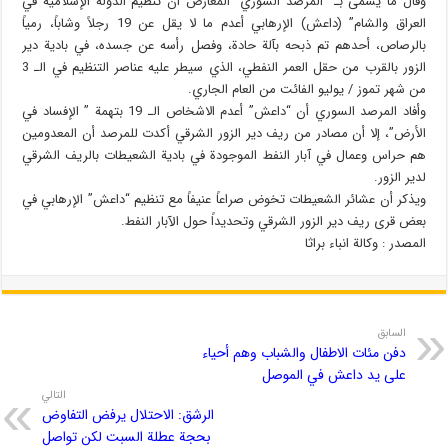
وقال ما يسمى بـ “المرصد السوري” المعارض ان تنظيم الدولة الإسلامية في
العراق والشام” (داعش) الإرهابي أعدم ما لا يقل عن 19 رجلاً وشاباً، رمياً
بالرصاص، أحدهم تم ذبحه بآلة حادة، وفصل رأسه عن جسده، في بادية دير
الزور بالقرب من حقل العمر النفطي، الذي سيطر عليه عناصر التنظيم في الـ 3
من شهر تموز / يوليو الفائت من العام الجاري.
وأفاد المرصد السوري أن “داعش” أعدم الاشخاص الـ 19 بتهمة ” الإفساد في
الأرض”، إلا أن مصادر من ريف دير الزور الشرقي أكدت للمرصد أن المعدومين
هم حراس وعمال في آبار النفط الموجودة في بادية الشعيطات بالريف الشرقي
لدير الزور.
ويذكر أن عشائر الشعيطات تخوض صراعاً عنيفاً مع تنظيم “داعش” الإرهابي في
بعض قرى ريف دير الزور الشرقي وتحديداً حول الآبار النفط.
المصدر : وکالة انباء براثا
السابق
دفن مئات الاطفال والشباب وهم أحياء
على يد داعش في الموصل
التالي
الرشق: الاحتلال يرفض التفاوض
بحجة عطلة السبت لكن تواصل