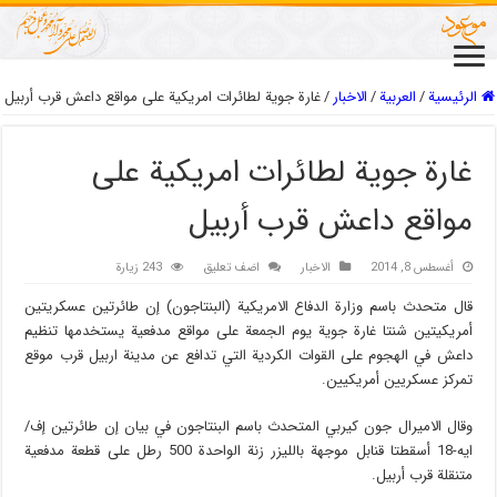
الرئيسية
/
العربیة
/
الاخبار
/
غارة جوية لطائرات امريكية على مواقع داعش قرب أربيل
غارة جوية لطائرات امريكية على
مواقع داعش قرب أربيل
أغسطس 8, 2014
الاخبار
اضف تعليق
243 زيارة
قال متحدث باسم وزارة الدفاع الامريكية (البنتاجون) إن طائرتين عسكريتين
أمريكيتين شنتا غارة جوية يوم الجمعة على مواقع مدفعية يستخدمها تنظيم
داعش في الهجوم على القوات الكردية التي تدافع عن مدينة اربيل قرب موقع
تمركز عسكريين أمريكيين.
وقال الاميرال جون كيربي المتحدث باسم البنتاجون في بيان إن طائرتين إف/
ايه-18 أسقطتا قنابل موجهة بالليزر زنة الواحدة 500 رطل على قطعة مدفعية
متنقلة قرب أربيل.