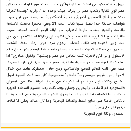
مهول حدث، فکرنا في استخدام القوة ولکن مصر ليست سوريا او ليبيا، فجيش
مصر قوي للغاية وشعب مصر لن يترك جيشه وحده ابدا”. وتزيد “وعندما تحرکنا
بعدد من قطع الاسطول الاميرکي ناحية الاسکندرية تم رصدنا من قبل سرب
غواصات حديثة جدا يطلق عليها ذئاب البحر 21 وهي مجهزة باحدث الاسلحة
والرصد والتتبع وعندما حاولنا الاقتراب من قبالة البحر الاحمر فوجئنا بسرب
طائرات ميغ 21 الروسية القديمة، ولکن الاغرب ان رادارتنا لم تکتشفها من اين
اتت واين ذهبت بعد ذلك، ففضلنا الرجوع مرة اخرى ازداد التفاف الشعب
المصري مع جيشه وتحرکت الصين وروسيا رافضين هذا الوضع وتم رجوع قطع
الاسطول والى الان لانعرف کيف نتعامل مع مصر وجيشها”. وتقول هيلاري” اذا
استخدمنا القوة ضد مصر خسرنا، واذا ترکنا مصر خسرنا شيئا في غاية الصعوبة،
مصر هي قلب العالم العربي والاسلامي ومن خلال سيطرتنا عليها من خلال
الاخوان عن طريق مايسمى بـ” داعش” وتقسيمها، کان بعد ذلك التوجه لدول
الخليح وکانت اول دولة مهيأة الکويت عن طريق اعواننا هنا، من الاخوان
فالسعودية ثم الامارات والبحرين وعمان وبعد ذلك يعاد تقسيم المنطقة العربية
بالکامل بما تشمله بقية الدول العربية ودول المغرب العربي وتصبح السيطرة لنا
بالکامل خاصة على منابع النفط والمنافذ البحرية واذا کان هناك بعض الاختلاف
بينهم فالوضع يتغير”.
المصدر : وکالة نون الخبریة