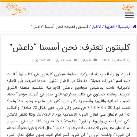
الرئيسية
/
العربیة
/
الاخبار
/
كلينتون تعترف: نحن أسسنا “داعش”
كلينتون تعترف: نحن أسسنا “داعش”
أغسطس 7, 2014
الاخبار
اضف تعليق
252 زيارة
فجرت وزيرة الخارجية الاميركية السابقة هيلاري كلينتون في كتاب لها أطلقت
عليه اسم “خيارات صعبة”، مفاجأة من الطراز الثقيل، عندما اعترفت بأن الادارة
الاميركية قامت بتأسيس مجاميع داعش الاجرامية لتقسيم منطقة الشرق
الاوسط. وقالت كلينتون في کتاب مذکراتها الذي صدر في أمريکا مؤخرا” دخلنا
الحرب العراقية والليبية والسورية وکل شيء کان على ما يرام وجيد جدا وفجأه
قامت ثورة 30 / 6 – 3 / 7 في مصر وکل شيء تغير خلال 72 ساعة”. وأضافت
انه” تم الاتفاق على اعلان الدولة الاسلامية يوم 5/7/2013، وکنا ننتظر الاعلان
لکي نعترف نحن واوروبا بها فورا”. وتابعت” کنت قد زرت 112 دولة في العالم، و
تم الاتفاق مع بعض الاصدقاء بالاعتراف بـ” داعش” حال اعلانها فورا وفجأة تحطم
کل شيء”. ولفتت الى ان” کل شيء کسر امام اعيننا بدون سابق انذار، شيء